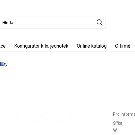
ace
Konfigurátor klín. jednotek
Online katalog
O firmě
lišty
Pro inform
Šířka
W