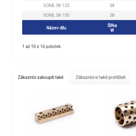
SOML 38-125
38
SOML 38-150
38
Šířka
Název dílu
W
1 až 10 z 16 položek
Zákazníci zakoupili také
Zákazníci si také prohlíželi