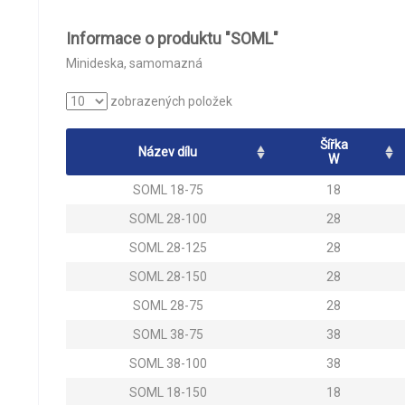
Informace o produktu "SOML"
Minideska, samomazná
zobrazených položek
Šířka
Název dílu
W
SOML 18-75
18
SOML 28-100
28
SOML 28-125
28
SOML 28-150
28
SOML 28-75
28
SOML 38-75
38
SOML 38-100
38
SOML 18-150
18