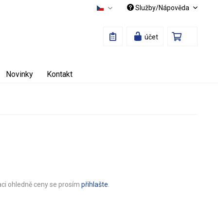
Služby/Nápověda
Česky
účet
Novinky
Kontakt
aci ohledně ceny se prosím
přihlašte
.