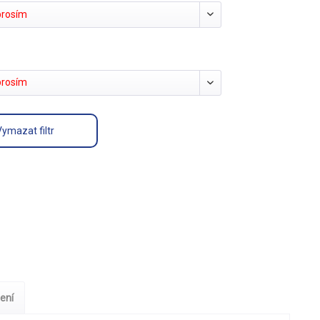
prosím
prosím
Vymazat filtr
ení