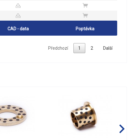
CAD - data
Poptávka
Předchozí
1
2
Další