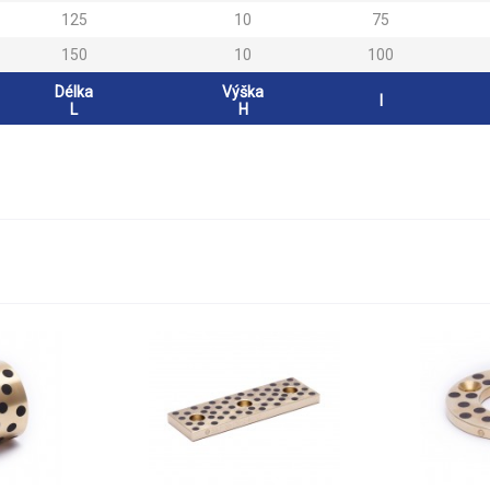
125
10
75
150
10
100
Délka
Výška
l
L
H