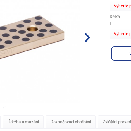
Vyberte 
Délka
L
Vyberte 
Údržba a mazání
Dokončovací obrábění
Zvláštní proved