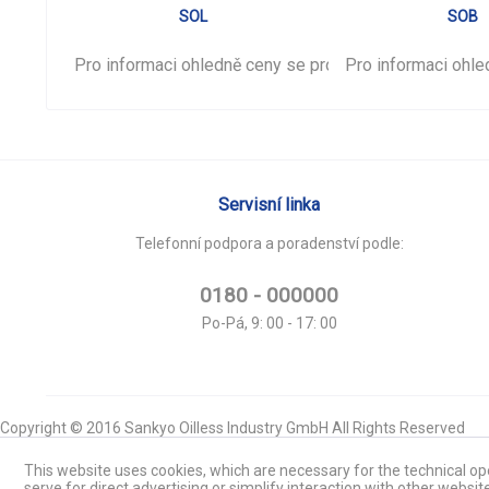
SOL
SOB
Pro informaci ohledně ceny se prosím
Pro informaci ohl
přihlašte
.
Servisní linka
Telefonní podpora a poradenství podle:
0180 - 000000
Po-Pá, 9: 00 - 17: 00
Copyright © 2016 Sankyo Oilless Industry GmbH All Rights Reserved
This website uses cookies, which are necessary for the technical ope
serve for direct advertising or simplify interaction with other websit