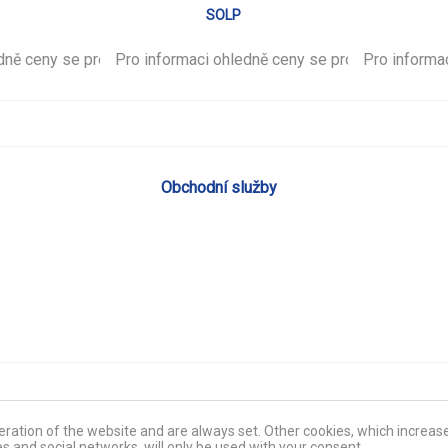
SOLP
edně ceny se prosím
Pro informaci ohledně ceny se prosím
přihlašte
.
Pro informa
přihlašte
.
Obchodní služby
ration of the website and are always set. Other cookies, which increase 
es and social networks, will only be used with your consent.