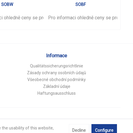
SOBW
SOBF
ci ohledně ceny se prosím
Pro informaci ohledně ceny se prosím
přihlašte
.
Pro i
př
Informace
Qualitätssicherungsrichtlinie
Zásady ochrany osobních údajů
Všeobecné obchodní podmínky
Základní údaje
Haftungsausschluss
the usability of this website,
Decline
Configure