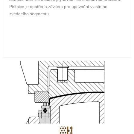
Pístnice je opatřena závitem pro upevnění vlastního
zvedacího segmentu.