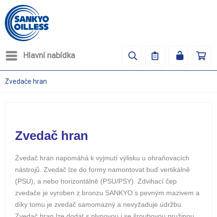
Hlavní nabídka
Zvedače hran
Zvedač hran
Zvedač hran napomáhá k vyjmutí výlisku u ohraňovacích
nástrojů. Zvedač lze do formy namontovat buď vertikálně
(PSU), a nebo horizontálně (PSU/PSY). Zdvihací čep
zvedače je vyroben z bronzu SANKYO s pevným mazivem a
díky tomu je zvedač samomazný a nevyžaduje údržbu.
Zvedač hran lze dodat s plynovou i se šroubovou pružinou.