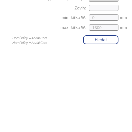
Zdvih:
min. šířka W:
mm
max. šířka W:
mm
Horní klíny = Aerial Cam
Hledat
Horní klíny = Aerial Cam