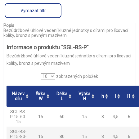
Vymazat filtr
Popis
Bezúdržbové úhlové vedení kluzné jednotky s dírami pro lícovací
kolíky, bronz s pevným mazivem
Informace o produktu "SGL-BS-P"
Bezúdržbové úhlové vedení kluzné jednotky s dírami pro lícovací
kolíky, bronz s pevným mazivem
zobrazených položek
Název
Šířka
Délka
Výška
h
l
l1
dílu
W
L
H
SGL-BS-
P 15-60-
15
60
15
8
4,5
6
15
SGL-BS-
P 15-80-
15
80
15
8
4,5
6