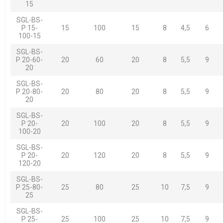
15
SGL-BS-
P 15-
15
100
15
8
4,5
6
100-15
SGL-BS-
P 20-60-
20
60
20
8
5,5
9
20
SGL-BS-
P 20-80-
20
80
20
8
5,5
9
20
SGL-BS-
P 20-
20
100
20
8
5,5
9
100-20
SGL-BS-
P 20-
20
120
20
8
5,5
9
120-20
SGL-BS-
P 25-80-
25
80
25
10
7,5
9
25
SGL-BS-
P 25-
25
100
25
10
7,5
9