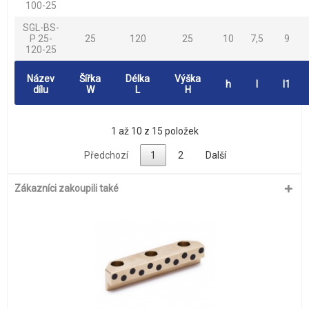
100-25
SGL-BS-
P 25-
25
120
25
10
7,5
9
120-25
Název
Šířka
Délka
Výška
h
l
l1
dílu
W
L
H
1 až 10 z 15 položek
Předchozí
1
2
Další
Zákazníci zakoupili také