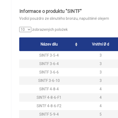
Informace o produktu "SINTF"
Vodící pouzdro ze slinutého bronzu, napuštěné olejem
zobrazených položek
Název dílu
Vnitřní Ø d
SINTF 3-5-4
3
SINTF 3-6-4
3
SINTF 3-6-6
3
SINTF 3-6-10
3
SINTF 4-8-4
4
SINTF 4-8-6-F1
4
SINTF 4-8-6-F2
4
SINTF 5-9-4
5