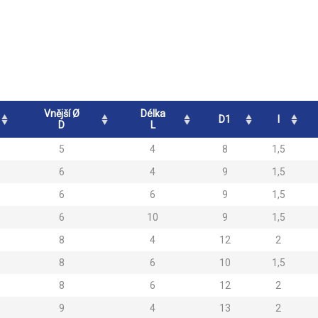
Vnější Ø
Délka
D1
l
D
L
5
4
8
1,5
6
4
9
1,5
6
6
9
1,5
6
10
9
1,5
8
4
12
2
8
6
10
1,5
8
6
12
2
9
4
13
2