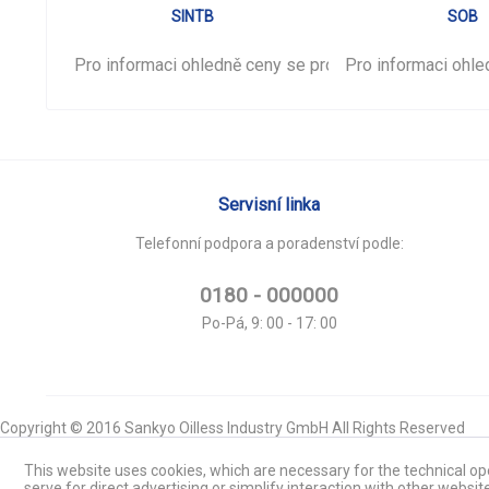
SINTB
SOB
Pro informaci ohledně ceny se prosím
Pro informaci ohl
přihlašte
.
Servisní linka
Telefonní podpora a poradenství podle:
0180 - 000000
Po-Pá, 9: 00 - 17: 00
Copyright © 2016 Sankyo Oilless Industry GmbH All Rights Reserved
This website uses cookies, which are necessary for the technical ope
serve for direct advertising or simplify interaction with other websit