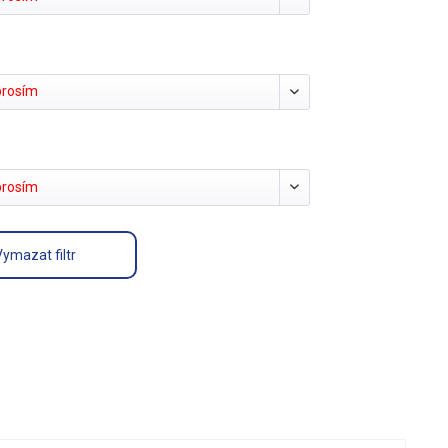
prosím
prosím
Vymazat filtr