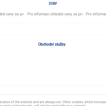
SOBF
edně ceny se prosím
Pro informaci ohledně ceny se prosím
přihlašte
.
Pro informa
přihlašte
.
Obchodní služby
ration of the website and are always set. Other cookies, which increase 
es and social networks, will only be used with your consent.