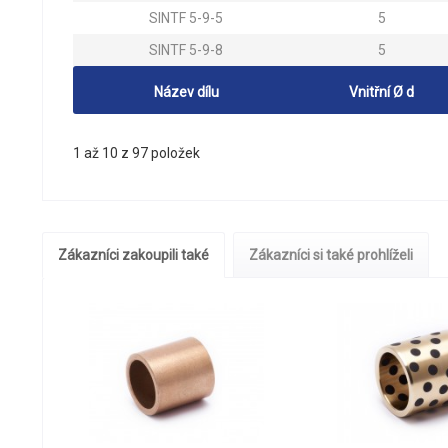
SINTF 5-9-5
5
SINTF 5-9-8
5
Název dílu
Vnitřní Ø d
1 až 10 z 97 položek
Zákazníci zakoupili také
Zákazníci si také prohlíželi