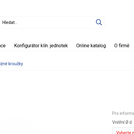
ace
Konfigurátor klín. jednotek
Online katalog
O firmě
ěžné kroužky
Pro inform
Vnitřní Ø d
Vyberte 