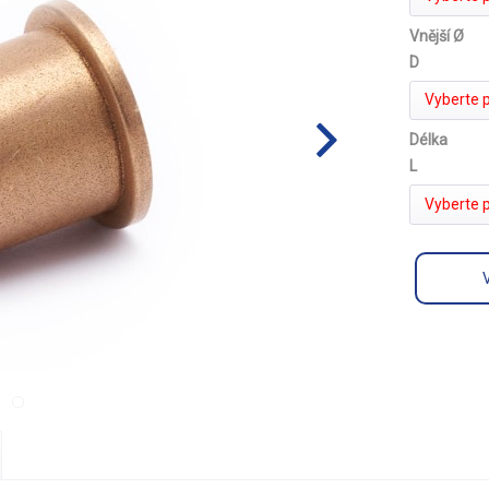
Vnější Ø
D
Vyberte 
Délka
L
Vyberte 