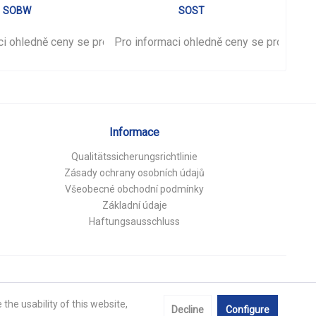
SOBW
SOST
ci ohledně ceny se prosím
Pro informaci ohledně ceny se prosím
přihlašte
.
Pro i
př
Informace
Qualitätssicherungsrichtlinie
Zásady ochrany osobních údajů
Všeobecné obchodní podmínky
Základní údaje
Haftungsausschluss
the usability of this website,
Decline
Configure