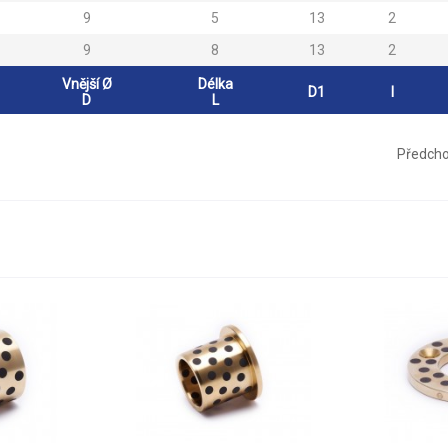
9
5
13
2
9
8
13
2
Vnější Ø
Délka
D1
l
D
L
Předcho