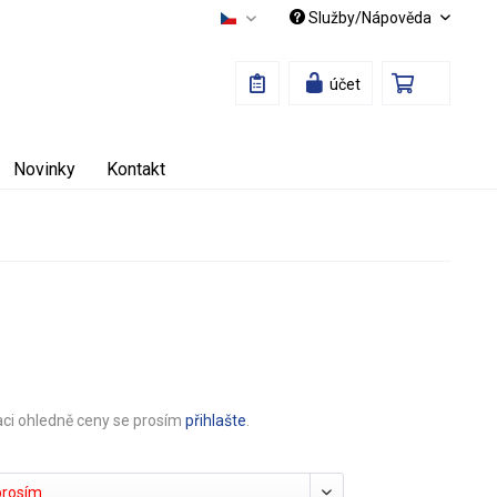
Služby/Nápověda
Česky
účet
Novinky
Kontakt
aci ohledně ceny se prosím
přihlašte
.
prosím