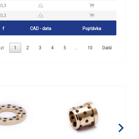
0,3
0,3
f
CAD - data
Poptávka
zí
1
2
3
4
5
…
10
Další