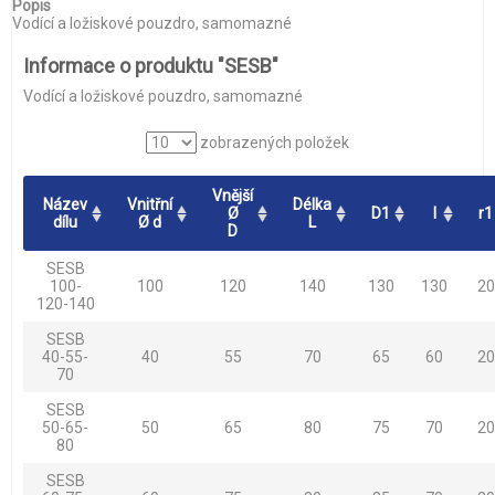
Popis
Vodící a ložiskové pouzdro, samomazné
Informace o produktu "SESB"
Vodící a ložiskové pouzdro, samomazné
zobrazených položek
Vnější
Název
Vnitřní
Délka
Ø
D1
l
r1
dílu
Ø d
L
D
SESB
100-
100
120
140
130
130
20
120-140
SESB
40-55-
40
55
70
65
60
20
70
SESB
50-65-
50
65
80
75
70
20
80
SESB