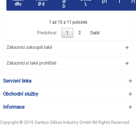
Ø
D1
l
r1
dílu
Ø d
L
D
1 až 10 z 11 položek
Předchozí
1
2
Další
Zákazníci zakoupili také
Zákazníci si také prohlíželi
Servisní linka
Obchodní služby
Informace
Copyright © 2016 Sankyo Oilless Industry GmbH All Rights Reserved