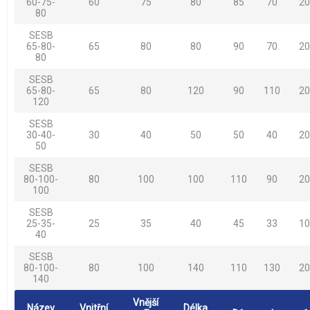
60-75-
60
75
80
85
70
20
80
SESB
65-80-
65
80
80
90
70
20
80
SESB
65-80-
65
80
120
90
110
20
120
SESB
30-40-
30
40
50
50
40
20
50
SESB
80-100-
80
100
100
110
90
20
100
SESB
25-35-
25
35
40
45
33
10
40
SESB
80-100-
80
100
140
110
130
20
140
Vnější
Název
Vnitřní
Délka