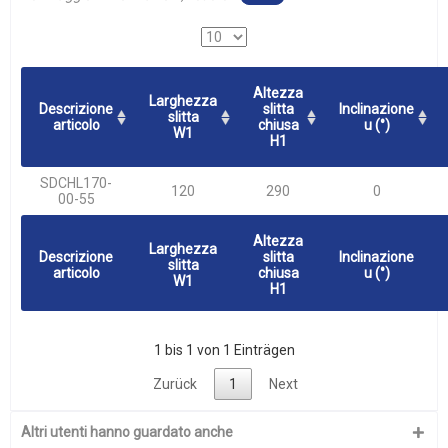
Altezza
Larghezza
Descrizione
slitta
Inclinazione
slitta
articolo
chiusa
u (°)
W1
H1
SDCHL170-
120
290
0
00-55
Altezza
Larghezza
Descrizione
slitta
Inclinazione
slitta
articolo
chiusa
u (°)
W1
H1
1 bis 1 von 1 Einträgen
Zurück
1
Next
Altri utenti hanno guardato anche