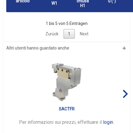
articolo
chiusa
u (°)
W1
H1
1 bis 5 von 5 Einträgen
Zurück
1
Next
Altri utenti hanno guardato anche
SACTFR
Per informazioni sui prezzi, effettuare il
login
.