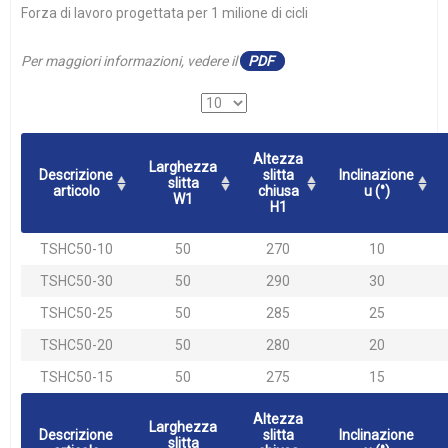
Forza di lavoro progettata per 1 milione di cicli
Per maggiori informazioni, vedere il
PDF
Altezza
Larghezza
Descrizione
slitta
Inclinazione
slitta
articolo
chiusa
u (°)
W1
H1
TSHC50-10
50
270
10
TSHC50-30
50
290
30
TSHC50-25
50
285
25
TSHC50-20
50
280
20
TSHC50-15
50
275
15
Altezza
Larghezza
Descrizione
slitta
Inclinazione
slitta