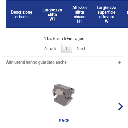
Altezza
Larghezza
Larghezza
Descrizione
slitta
superficie
slitta
articolo
chiusa
di lavoro
W1
H1
W
1 bis 6 von 6 Einträgen
Zurück
1
Next
Altri utenti hanno guardato anche
SACE