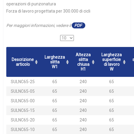
operazioni di punzonatura
Forza di lavoro progettata per 300.000 di cicli
Per maggiori informazioni, vedere il
PDF
Altezza
Larghezza
Larghezza
Descrizione
slitta
superficie
slitta
articolo
chiusa
di lavoro
W1
H1
W
SULNC65-25
65
240
65
SULNC65-05
65
240
65
SULNC65-00
65
240
65
SULNC65-15
65
240
65
SULNC65-20
65
240
65
SULNC65-10
65
240
65