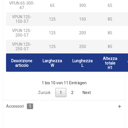
VPUN 65-300-
65
300
65
47
VPUN 125-
125
150
85
150-57
VPUN 125-
125
200
85
200-57
VPUN 125-
125
250
85
250-57
Altezza
Descrizione
Larghezza
Lunghezza
totale
articolo
W
L
H1
1 bis 10 von 11 Einträgen
Zurück
1
2
Next
Accessori
1