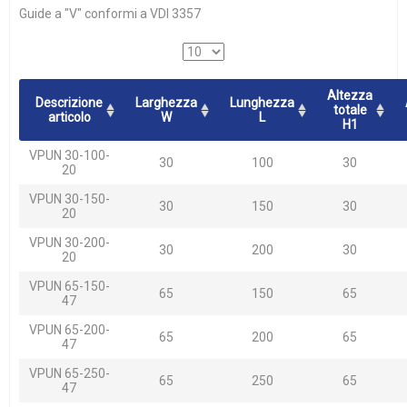
Guide a "V" conformi a VDI 3357
Altezza
Descrizione
Larghezza
Lunghezza
totale
articolo
W
L
H1
VPUN 30-100-
30
100
30
20
VPUN 30-150-
30
150
30
20
VPUN 30-200-
30
200
30
20
VPUN 65-150-
65
150
65
47
VPUN 65-200-
65
200
65
47
VPUN 65-250-
65
250
65
47