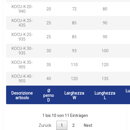
KOCU-K 20-
20
72
80
940
KOCU-K 25-
25
85
90
435
KOCU-K 25-
25
85
90
935
KOCU-K 30-
30
93
100
935
KOCU-K 35-
35
110
120
905
KOCU-K 40-
40
120
135
905
Ø
L
Descrizione
Larghezza
Lunghezza
perno
articolo
W
L
D
1 bis 10 von 11 Einträgen
Zurück
1
2
Next