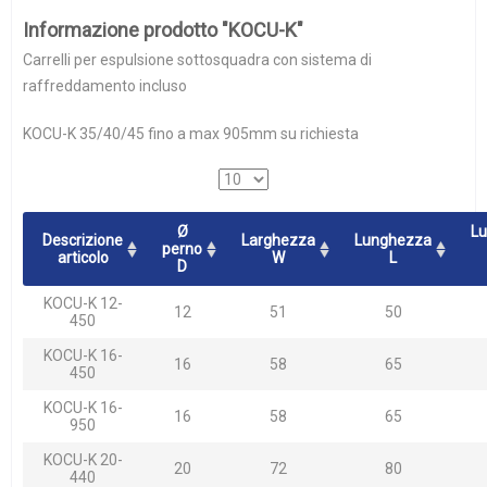
Informazione prodotto "KOCU-K"
Carrelli per espulsione sottosquadra con sistema di
raffreddamento incluso
KOCU-K 35/40/45 fino a max 905mm su richiesta
Ø
L
Descrizione
Larghezza
Lunghezza
perno
articolo
W
L
D
KOCU-K 12-
12
51
50
450
KOCU-K 16-
16
58
65
450
KOCU-K 16-
16
58
65
950
KOCU-K 20-
20
72
80
440