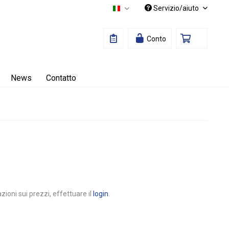
Servizio/aiuto
Italiano
Conto
News
Contatto
zioni sui prezzi, effettuare il
login
.