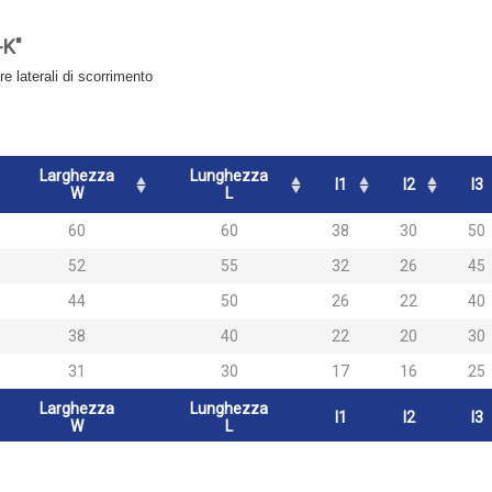
-K"
 laterali di scorrimento
Larghezza
Lunghezza
l1
l2
l3
W
L
60
60
38
30
50
52
55
32
26
45
44
50
26
22
40
38
40
22
20
30
31
30
17
16
25
Larghezza
Lunghezza
l1
l2
l3
W
L