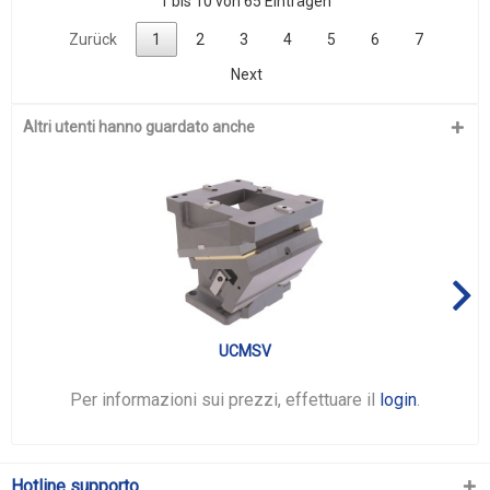
1 bis 10 von 65 Einträgen
Zurück
1
2
3
4
5
6
7
Next
Altri utenti hanno guardato anche
UCMSV
Per informazioni sui prezzi, effettuare il
login
.
Hotline supporto