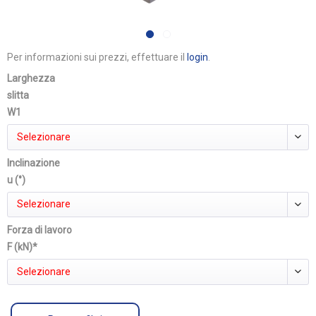
Per informazioni sui prezzi, effettuare il
login
.
Larghezza
slitta
W1
Selezionare
Inclinazione
u (°)
Selezionare
Forza di lavoro
F (kN)*
Selezionare