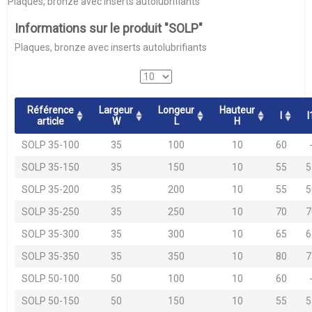
Plaques, bronze avec inserts autolubrifiants
Informations sur le produit "SOLP"
Plaques, bronze avec inserts autolubrifiants
Référence
Largeur
Longeur
Hauteur
l
l
article
W
L
H
SOLP 35-100
35
100
10
60
SOLP 35-150
35
150
10
55
5
SOLP 35-200
35
200
10
55
5
SOLP 35-250
35
250
10
70
7
SOLP 35-300
35
300
10
65
6
SOLP 35-350
35
350
10
80
7
SOLP 50-100
50
100
10
60
SOLP 50-150
50
150
10
55
5