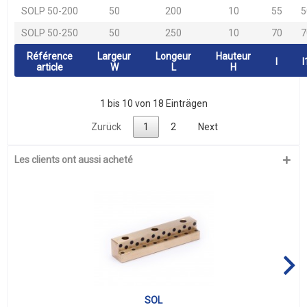
SOLP 50-200
50
200
10
55
5
SOLP 50-250
50
250
10
70
7
Référence
Largeur
Longeur
Hauteur
l
l
article
W
L
H
1 bis 10 von 18 Einträgen
Zurück
1
2
Next
Les clients ont aussi acheté
SOL