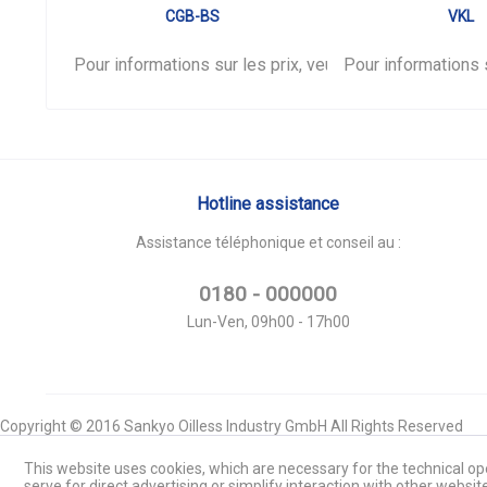
CGB-BS
VKL
Pour informations sur les prix, veuillez vous
Pour informations s
connecter
Hotline assistance
Assistance téléphonique et conseil au :
0180 - 000000
Lun-Ven, 09h00 - 17h00
Copyright © 2016 Sankyo Oilless Industry GmbH All Rights Reserved
This website uses cookies, which are necessary for the technical ope
serve for direct advertising or simplify interaction with other websit