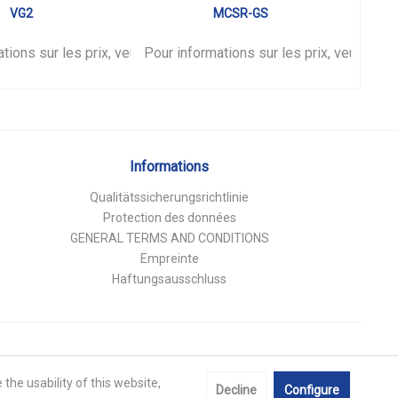
VG2
MCSR-GS
tions sur les prix, veuillez vous
nnecter
.
Pour informations sur les prix, veuillez 
connecter
.
Pour 
Informations
Qualitätssicherungsrichtlinie
Protection des données
GENERAL TERMS AND CONDITIONS
Empreinte
Haftungsausschluss
the usability of this website,
Decline
Configure