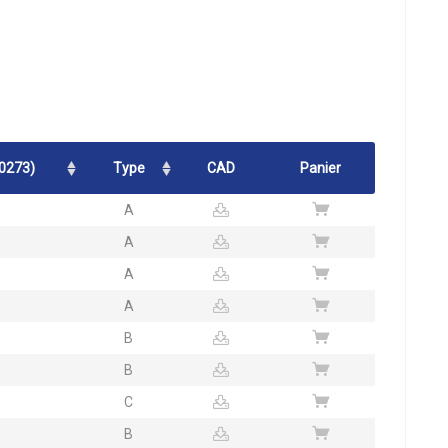
20273)
Type
CAD
Panier
A
A
A
A
B
B
C
B