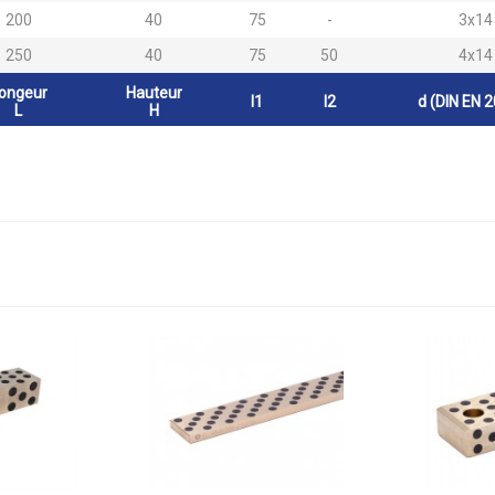
200
40
75
-
3x14
250
40
75
50
4x14
ongeur
Hauteur
l1
l2
d (DIN EN 
L
H