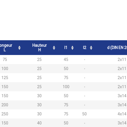
ongeur
Hauteur
l1
l2
d (DIN EN 
L
H
75
25
45
-
2x11
100
25
50
-
2x11
125
25
75
-
2x11
150
25
100
-
2x11
150
30
50
-
3x14
200
30
75
-
3x14
250
30
75
50
4x14
150
40
50
-
3x14