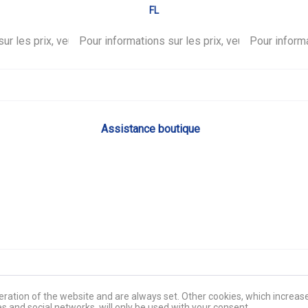
FL
ur les prix, veuillez vous
.
Pour informations sur les prix, veuillez vous
connecter
.
Pour informa
co
Assistance boutique
ration of the website and are always set. Other cookies, which increase 
es and social networks, will only be used with your consent.