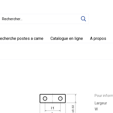
echerche postes a came
Catalogue en ligne
A propos
Pour inform
Largeur
W