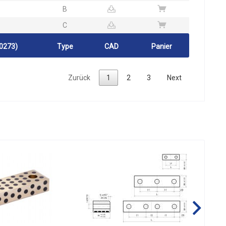
B
C
20273)
Type
CAD
Panier
Zurück
1
2
3
Next