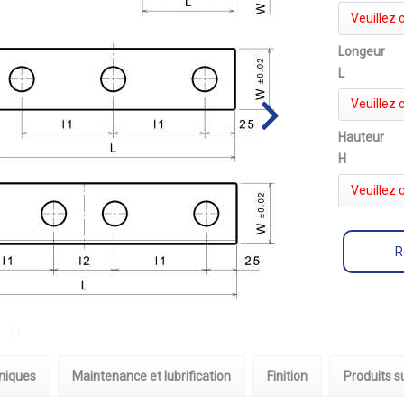
Veuillez c
Longeur
L
Veuillez c
Hauteur
H
Veuillez c
R
niques
Maintenance et lubrification
Finition
Produits 