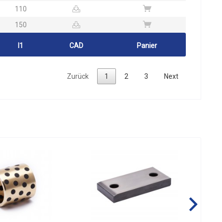
110
150
l1
CAD
Panier
Zurück
1
2
3
Next