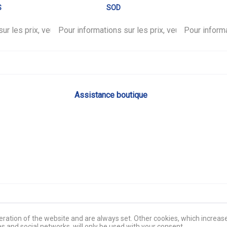
S
SOD
ur les prix, veuillez vous
.
Pour informations sur les prix, veuillez vous
connecter
.
Pour informa
co
Assistance boutique
ration of the website and are always set. Other cookies, which increase 
es and social networks, will only be used with your consent.