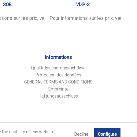
SOB
VDIP-S
tions sur les prix, veuillez vous
nnecter
.
Pour informations sur les prix, veuillez 
connecter
.
Pour 
Informations
Qualitätssicherungsrichtlinie
Protection des données
GENERAL TERMS AND CONDITIONS
Empreinte
Haftungsausschluss
the usability of this website,
Decline
Configure