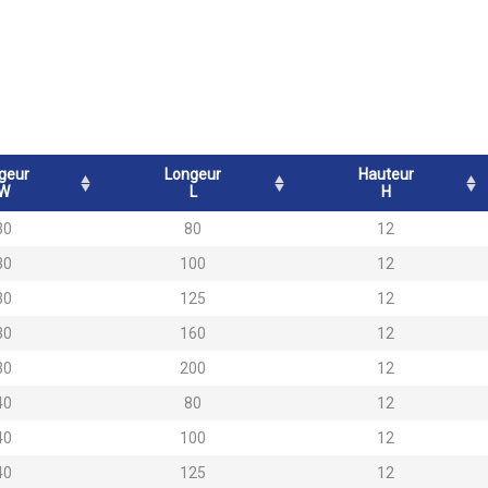
geur
Longeur
Hauteur
W
L
H
30
80
12
30
100
12
30
125
12
30
160
12
30
200
12
40
80
12
40
100
12
40
125
12