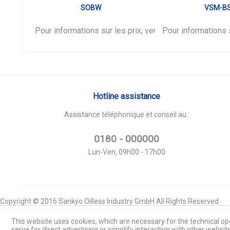
SOBW
VSM-B
Pour informations sur les prix, veuillez vous
Pour informations s
connecter
Hotline assistance
Assistance téléphonique et conseil au :
0180 - 000000
Lun-Ven, 09h00 - 17h00
Copyright © 2016 Sankyo Oilless Industry GmbH All Rights Reserved
This website uses cookies, which are necessary for the technical ope
serve for direct advertising or simplify interaction with other websit