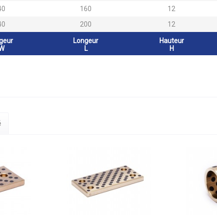
40
160
12
40
200
12
geur
Longeur
Hauteur
W
L
H
é