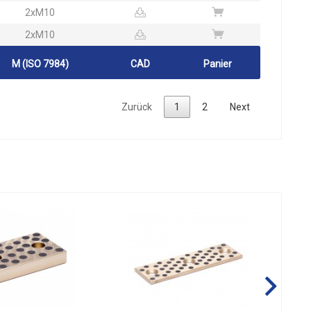
2xM10
2xM10
M (ISO 7984)
CAD
Panier
Zurück
1
2
Next