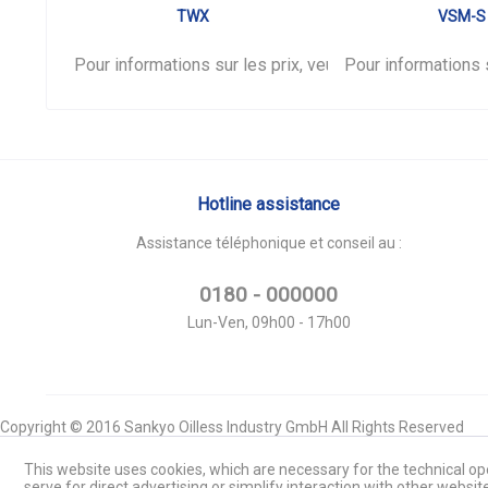
TWX
VSM-S
Pour informations sur les prix, veuillez vous
Pour informations s
connecter
Hotline assistance
Assistance téléphonique et conseil au :
0180 - 000000
Lun-Ven, 09h00 - 17h00
Copyright © 2016 Sankyo Oilless Industry GmbH All Rights Reserved
This website uses cookies, which are necessary for the technical ope
serve for direct advertising or simplify interaction with other websit