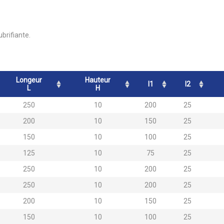
brifiante.
Longeur
Hauteur
l1
l2
L
H
250
10
200
25
200
10
150
25
150
10
100
25
125
10
75
25
250
10
200
25
250
10
200
25
200
10
150
25
150
10
100
25