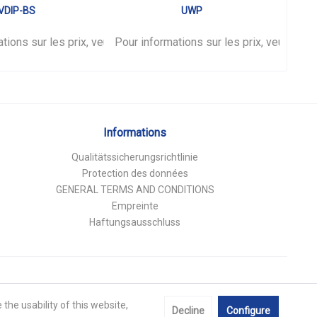
VDIP-BS
UWP
tions sur les prix, veuillez vous
nnecter
.
Pour informations sur les prix, veuillez 
connecter
.
Pour 
Informations
Qualitätssicherungsrichtlinie
Protection des données
GENERAL TERMS AND CONDITIONS
Empreinte
Haftungsausschluss
the usability of this website,
Decline
Configure