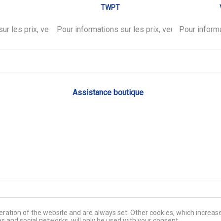
TWPT
ur les prix, veuillez vous
.
Pour informations sur les prix, veuillez vous
connecter
.
Pour informa
co
Assistance boutique
ration of the website and are always set. Other cookies, which increase 
es and social networks, will only be used with your consent.