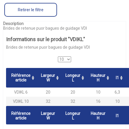
Retirer le filtre
Description
Brides de retenue puor bagues de guidage VDI
Informations sur le produit "VDIKL"
Brides de retenue puor bagues de guidage VDI
Référence
Largeur
Longeur
Hauteur
l1
article
W
L
H
VDIKL 6
20
20
10
6,3
VDIKL 10
32
32
16
10
Référence
Largeur
Longeur
Hauteur
l1
article
W
L
H