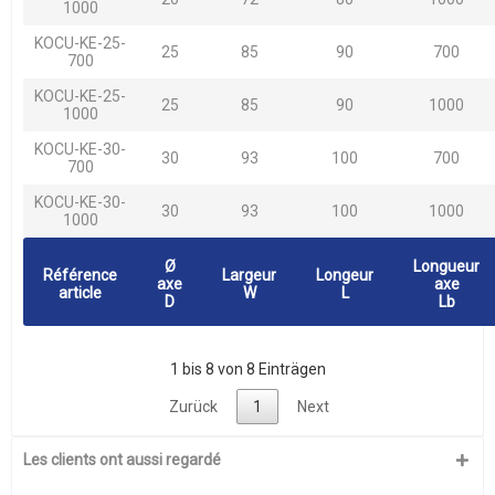
1000
KOCU-KE-25-
25
85
90
700
700
KOCU-KE-25-
25
85
90
1000
1000
KOCU-KE-30-
30
93
100
700
700
KOCU-KE-30-
30
93
100
1000
1000
Ø
Longueur
Référence
Largeur
Longeur
axe
axe
article
W
L
D
Lb
1 bis 8 von 8 Einträgen
Zurück
1
Next
Les clients ont aussi regardé