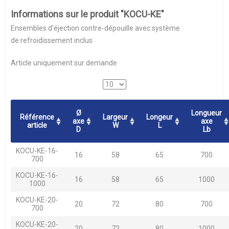
Informations sur le produit "KOCU-KE"
Ensembles d'éjection contre-dépouille avec système
de refroidissement inclus
Article uniquement sur demande
Ø
Longueur
Référence
Largeur
Longeur
axe
axe
article
W
L
D
Lb
KOCU-KE-16-
16
58
65
700
700
KOCU-KE-16-
16
58
65
1000
1000
KOCU-KE-20-
20
72
80
700
700
KOCU-KE-20-
20
72
80
1000