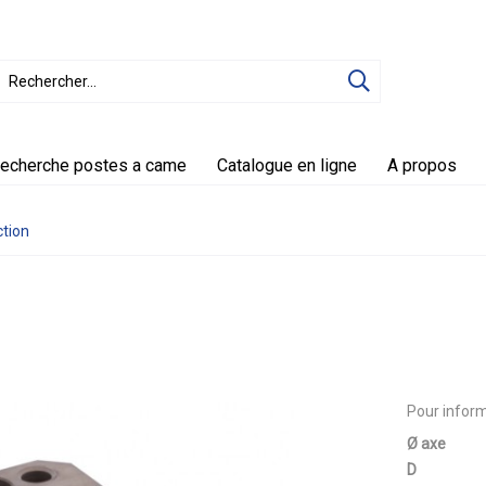
echerche postes a came
Catalogue en ligne
A propos
ction
Pour inform
Ø axe
D