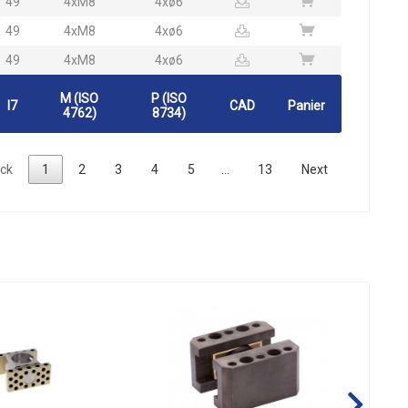
49
4xM8
4xø6
49
4xM8
4xø6
49
4xM8
4xø6
M (ISO
P (ISO
l7
CAD
Panier
4762)
8734)
ck
1
2
3
4
5
…
13
Next