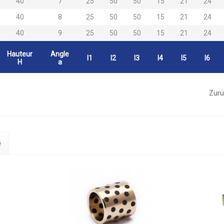
40
7
25
50
50
15
21
24
40
8
25
50
50
15
21
24
40
9
25
50
50
15
21
24
Hauteur
Angle
l1
l2
l3
l4
l5
l6
H
a
Zurü
é