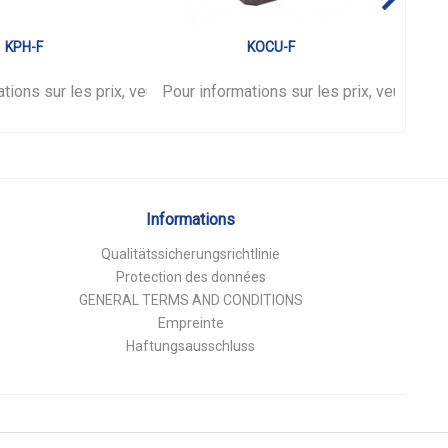
KPH-F
KOCU-F
tions sur les prix, veuillez vous
nnecter
.
Pour informations sur les prix, veuillez 
connecter
.
Pour 
Informations
Qualitätssicherungsrichtlinie
Protection des données
GENERAL TERMS AND CONDITIONS
Empreinte
Haftungsausschluss