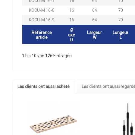
KOCU-M 16-7
16
64
70
KOCU-M 16-8
16
64
70
KOCU-M 16-9
16
64
70
Ø
Référence
Largeur
Longeur
axe
article
W
L
D
1 bis 10 von 126 Einträgen
Les clients ont aussi acheté
Les clients ont aussi regard