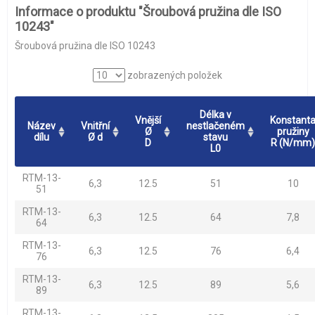
Informace o produktu "Šroubová pružina dle ISO
10243"
Šroubová pružina dle ISO 10243
zobrazených položek
Délka v
Vnější
Konstant
Název
Vnitřní
nestlačeném
Ø
pružiny
dílu
Ø d
stavu
D
R (N/mm)
L0
RTM-13-
6,3
12.5
51
10
51
RTM-13-
6,3
12.5
64
7,8
64
RTM-13-
6,3
12.5
76
6,4
76
RTM-13-
6,3
12.5
89
5,6
89
RTM-13-