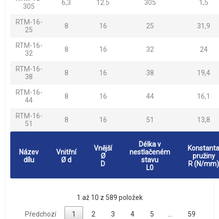
6,3
12.5
305
1,5
305
RTM-16-
8
16
25
31,9
25
RTM-16-
8
16
32
24
32
RTM-16-
8
16
38
19,4
38
RTM-16-
8
16
44
16,1
44
RTM-16-
8
16
51
13,8
51
Délka v
Vnější
Konstant
Název
Vnitřní
nestlačeném
Ø
pružiny
dílu
Ø d
stavu
D
R (N/mm)
L0
1 až 10 z 589 položek
Předchozí
1
2
3
4
5
…
59