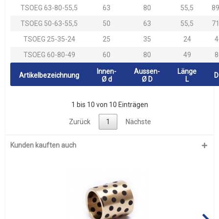
TSOEG 63-80-55,5
63
80
55,5
89
TSOEG 50-63-55,5
50
63
55,5
71
TSOEG 25-35-24
25
35
24
4
TSOEG 60-80-49
60
80
49
8
Innen-
Aussen-
Länge
Artikelbezeichnung
D
Ø d
Ø D
L
1 bis 10 von 10 Einträgen
Zurück
1
Nächste
Kunden kauften auch