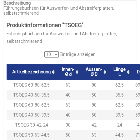
Beschreibung
Führungsbuchsen für Auswerfer- und Abstreiferplatten,
selbstschmierend
Produktinformationen "TSOEG"
Führungsbuchsen für Auswerfer- und Abstreiferplatten,
selbstschmierend
Einträge anzeigen
Innen-
Aussen-
Länge
Artikelbezeichnung
D
Ø d
Ø D
L
TSOEG 63-80-62,5
63
80
62,5
89
TSOEG 40-50-35,5
40
50
35,5
59
TSOEG 63-80-62,5
63
80
62,5
89
TSOEG 40-50-39,5
40
50
39,5
59
TSOEG 30-42-24
30
42
24
4
TSOEG 50-63-44,5
50
63
44,5
71