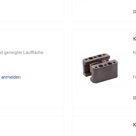
 geneigter Lauffläche
K
r anmelden
.
F