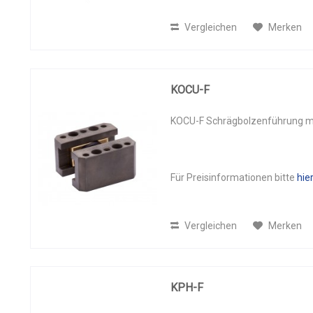
150
(
2
)
165
(
1
)
Vergleichen
Merken
170
(
1
)
185
(
1
)
190
(
1
)
KOCU-F
205
(
1
)
KOCU-F Schrägbolzenführung mit
Für Preisinformationen bitte
hie
Vergleichen
Merken
KPH-F