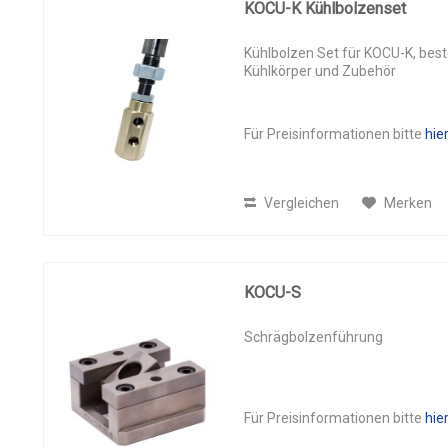
KOCU-K Kühlbolzenset
58
(
1
)
60
(
4
)
Kühlbolzen Set für KOCU-K, best
63
(
1
)
Kühlkörper und Zubehör
65
(
3
)
66
(
1
)
Für Preisinformationen bitte
hie
70
(
6
)
75
(
2
)
80
(
5
)
Vergleichen
Merken
85
(
2
)
90
(
3
)
100
(
5
)
KOCU-S
110
(
1
)
115
(
2
)
Schrägbolzenführung
120
(
3
)
125
(
3
)
135
(
2
)
Für Preisinformationen bitte
hie
140
(
1
)