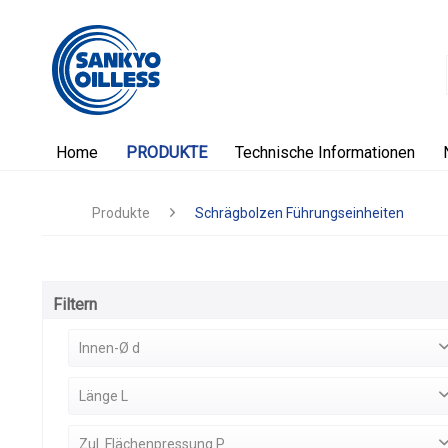
Home
PRODUKTE
Technische Informationen
Produkte
Schrägbolzen Führungseinheiten
Filtern
Innen-Ø d
8
(
1
)
Länge L
10
(
1
)
17
(
1
)
Zul. Flächenpressung P
12
(
1
)