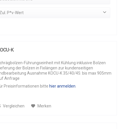
1.4034, X40Cr13, induktiv gehärtet, rostfrei
(
1
)
31
(
2
)
Ja
(
12
)
Zul. P*v-Wert
Sondermessing (SO#50SP2)
(
2
)
32
(
1
)
Stahl
(
1
)
36
(
2
)
Stahl (Bolzenaufnahme)
(
1
)
38
(
1
)
von
200 N/mm² * mm/min
bis
200 N/mm² * mm/min
40
(
1
)
41
(
1
)
OCU-K
43
(
2
)
44
(
1
)
chrägbolzen-Führungseinheit mit Kühlung inklusive Bolzen
45
(
1
)
ieferung der Bolzen in Fixlängen zur kundenseitigen
ndbearbeitung Ausnahme KOCU-K 35/40/45: bis max 905mm
47
(
1
)
uf Anfrage
48
(
2
)
ür Preisinformationen bitte
hier anmelden
.
50
(
1
)
51
(
2
)
52
(
1
)
Vergleichen
Merken
53
(
1
)
55
(
2
)
57
(
2
)