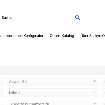
Normschieber-Konfigurator
Online-Katalog
Über Sankyo O
Aussen-Ø D
8
(
1
)
Höhe H
10
(
1
)
16
(
1
)
Temperatureinsatzbereich
12
(
1
)