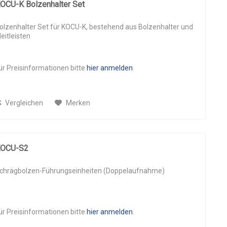
OCU-K Bolzenhalter Set
58
(
3
)
60
(
1
)
olzenhalter Set für KOCU-K, bestehend aus Bolzenhalter und
64
(
4
)
leitleisten
65
(
2
)
72
(
6
)
ür Preisinformationen bitte
hier anmelden
.
74
(
1
)
76
(
2
)
77
(
1
)
Vergleichen
Merken
81
(
2
)
85
(
3
)
88
(
3
)
OCU-S2
93
(
3
)
100
(
2
)
chrägbolzen-Führungseinheiten (Doppelaufnahme)
108
(
2
)
110
(
2
)
114
(
1
)
ür Preisinformationen bitte
hier anmelden
.
120
(
2
)