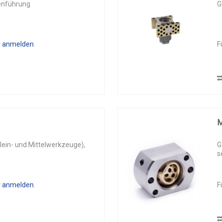
enführung
G
r anmelden
.
F
lein- und Mittelwerkzeuge),
G
s
r anmelden
.
F