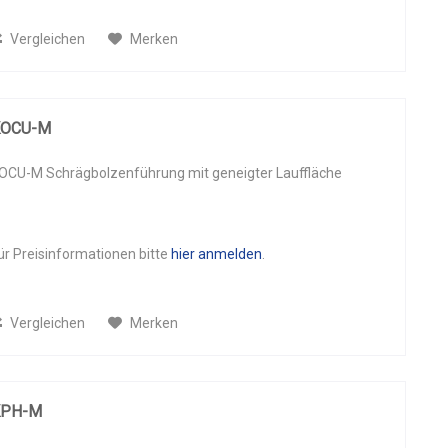
130
(
2
)
152
(
1
)
Vergleichen
Merken
170
(
1
)
KOCU-M
OCU-M Schrägbolzenführung mit geneigter Lauffläche
ür Preisinformationen bitte
hier anmelden
.
Vergleichen
Merken
KPH-M