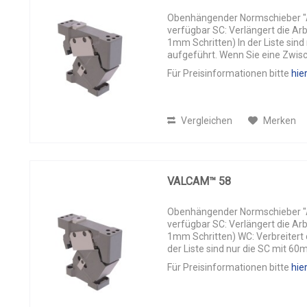
Obenhängender Normschieber "AL
verfügbar SC: Verlängert die Ar
1mm Schritten) In der Liste sin
aufgeführt. Wenn Sie eine Zwis
das...
Für Preisinformationen bitte
hie
Vergleichen
Merken
VALCAM™ 58
Obenhängender Normschieber "AL
verfügbar SC: Verlängert die Ar
1mm Schritten) WC: Verbreitert 
der Liste sind nur die SC mit 60
Für Preisinformationen bitte
hie