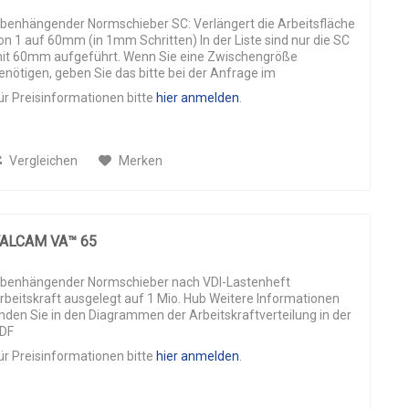
benhängender Normschieber SC: Verlängert die Arbeitsfläche
on 1 auf 60mm (in 1mm Schritten) In der Liste sind nur die SC
it 60mm aufgeführt. Wenn Sie eine Zwischengröße
enötigen, geben Sie das bitte bei der Anfrage im
ommentarfeld...
ür Preisinformationen bitte
hier anmelden
.
Vergleichen
Merken
ALCAM VA™ 65
benhängender Normschieber nach VDI-Lastenheft
rbeitskraft ausgelegt auf 1 Mio. Hub Weitere Informationen
inden Sie in den Diagrammen der Arbeitskraftverteilung in der
DF
ür Preisinformationen bitte
hier anmelden
.