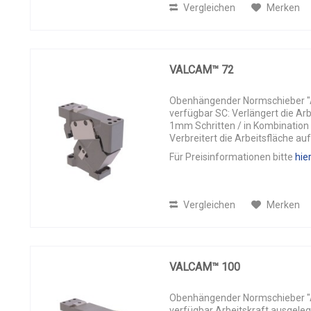
Vergleichen
Merken
VALCAM™ 72
Obenhängender Normschieber "AL
verfügbar SC: Verlängert die Ar
1mm Schritten / in Kombinatio
Verbreitert die Arbeitsfläche auf
Für Preisinformationen bitte
hie
Vergleichen
Merken
VALCAM™ 100
Obenhängender Normschieber "AL
verfügbar Arbeitskraft ausgeleg