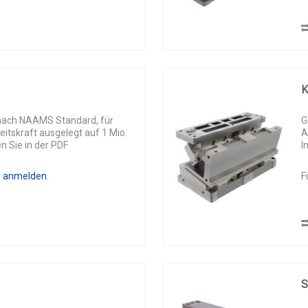
ach NAAMS Standard, für
G
itskraft ausgelegt auf 1 Mio.
A
n Sie in der PDF
I
r anmelden
.
F