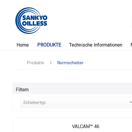
Home
PRODUKTE
Technische Informationen
Produkte
Normschieber
Filtern
Schiebertyp
Gegenlaufschieber
(
1
)
Oberteilschieber
(
29
)
VALCAM™ 46
Unterteilschieber
(
6
)