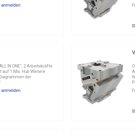
r anmelden
.
F
V
L IN ONE", 2 Arbeitskräfte
O
t auf 1 Mio. Hub Weitere
A
n Diagrammen der
f
F
P
r anmelden
.
F