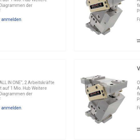
n Diagrammen der
f
F
P
r anmelden
.
F
V
L IN ONE", 2 Arbeitskräfte
O
t auf 1 Mio. Hub Weitere
A
n Diagrammen der
f
F
P
r anmelden
.
F