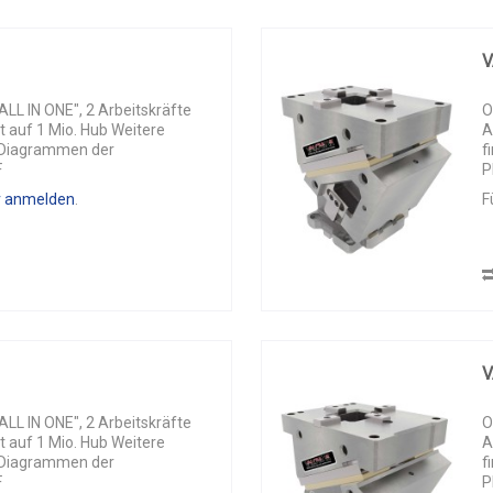
V
L IN ONE", 2 Arbeitskräfte
O
t auf 1 Mio. Hub Weitere
A
n Diagrammen der
f
F
P
r anmelden
.
F
V
L IN ONE", 2 Arbeitskräfte
O
t auf 1 Mio. Hub Weitere
A
n Diagrammen der
f
F
P