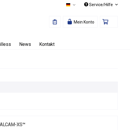
Service/Hilfe
Deutsch
Mein Konto
illess
News
Kontakt
ALCAM-XS™