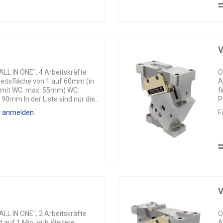
V
L IN ONE", 4 Arbeitskräfte
O
beitsfläche von 1 auf 60mm (in
A
n mit WC: max. 55mm) WC:
f
 90mm In der Liste sind nur die...
P
r anmelden
.
F
V
L IN ONE", 2 Arbeitskräfte
O
t auf 1 Mio. Hub Weitere
A