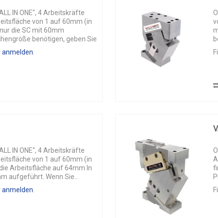
L IN ONE", 4 Arbeitskräfte
O
beitsfläche von 1 auf 60mm (in
v
d nur die SC mit 60mm
m
chengröße benötigen, geben Sie
b
K
r anmelden
.
F
V
L IN ONE", 4 Arbeitskräfte
O
beitsfläche von 1 auf 60mm (in
A
die Arbeitsfläche auf 64mm In
f
mm aufgeführt. Wenn Sie...
P
r anmelden
.
F