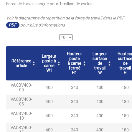
Force de travail conçue pour 1 million de cycles
Voir le diagramme de répartition de la force de travail dans le PDF
PDF
pour plus d'informations
Hauteur
Largeur
Hauteu
Largeur
poste
surface
surfac
Référence
poste à
à came
de
de
article
came
fermé
travail
travail
W1
H1
W
H
VACBV400-
400
340
400
180
00
VACBV400-
400
340
400
180
05
VACBV400-
400
340
400
180
10
VACBV400-
400
340
400
180