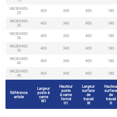
15
VACBV400-
400
340
400
180
20
VACBV400-
400
340
400
180
25
VACBV400-
400
340
400
180
30
VACBV400-
400
340
400
180
35
VACBV400-
400
340
400
180
40
VACBV400-
400
340
400
180
45
Hauteur
Largeur
Hauteu
Largeur
poste
surface
surfac
Référence
poste à
à came
de
de
article
came
fermé
travail
travail
W1
H1
W
H