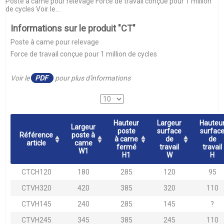
Poste à came pour relevage Force de travail conçue pour 1 million
de cycles Voir le...
Informations sur le produit "CT"
Poste à came pour relevage
Force de travail conçue pour 1 million de cycles
Voir le
PDF
pour plus d'informations
Hauteur
Largeur
Hauteu
Largeur
poste
surface
surfac
Référence
poste à
à came
de
de
article
came
fermé
travail
travail
W1
H1
W
H
CTCH120
180
285
120
95
CTVH320
420
385
320
110
CTVH145
240
285
145
?
CTVH245
345
385
245
110