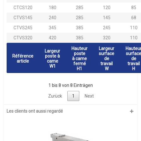
CTCS120
180
285
120
85
CTVS145
240
285
145
68
CTVS245
345
385
245
110
CTVS320
420
385
320
110
Hauteur
Largeur
Hauteu
Largeur
poste
surface
surfac
Référence
poste à
à came
de
de
article
came
fermé
travail
travail
W1
H1
W
H
1 bis 8 von 8 Einträgen
Zurück
1
Next
Les clients ont aussi regardé