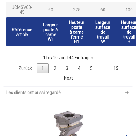
UCMSV60-
60
225
60
100
45
Hauteur
Largeur
Hauteu
Largeur
poste
surface
surfac
Référence
poste à
à came
de
de
article
came
fermé
travail
travail
W1
H1
W
H
1 bis 10 von 144 Einträgen
Zurück
1
2
3
4
5
…
15
Next
Les clients ont aussi regardé