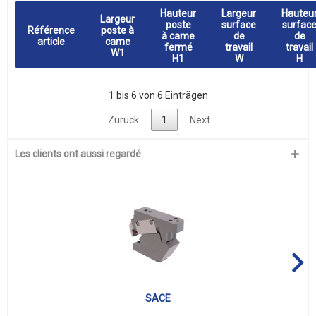
Hauteur
Largeur
Hauteu
Largeur
poste
surface
surfac
Référence
poste à
à came
de
de
article
came
fermé
travail
travail
W1
H1
W
H
1 bis 6 von 6 Einträgen
Zurück
1
Next
Les clients ont aussi regardé
SACE