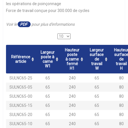
les opérations de poinçonnage
Force de travail conçue pour 300.000 de cycles
Voir le
PDF
pour plus d'informations
Hauteur
Largeur
Hauteu
Largeur
poste
surface
surfac
Référence
poste à
à came
de
de
article
came
fermé
travail
travail
W1
H1
W
H
SULNC65-25
65
240
65
80
SULNC65-05
65
240
65
80
SULNC65-00
65
240
65
80
SULNC65-15
65
240
65
80
SULNC65-20
65
240
65
80
SULNC65-10
65
240
65
80