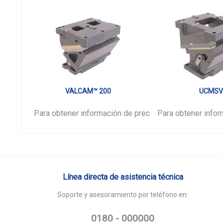
VALCAM™ 200
UCMS
Para obtener información de precios,
Para obtener infor
inicie sesión
por 
Línea directa de asistencia técnica
Soporte y asesoramiento por teléfono en:
0180 - 000000