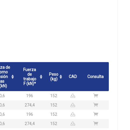
za de
Fuerza
orno
de
Peso
sión
CAD
Consulta
trabajo
(kg)
as
F (kN)*
 (kN)
0,6
196
152
0,6
274,4
152
0,6
196
152
0,6
274,4
152