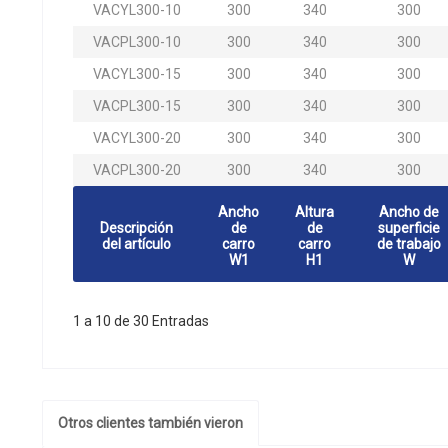
VACYL300-10
300
340
300
VACPL300-10
300
340
300
VACYL300-15
300
340
300
VACPL300-15
300
340
300
VACYL300-20
300
340
300
VACPL300-20
300
340
300
Ancho
Altura
Ancho de
Descripción
de
de
superficie
del artículo
carro
carro
de trabajo
W1
H1
W
1 a 10 de 30 Entradas
Otros clientes también vieron