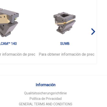
LCAM™ 140
SUWB
r información de precios,
ión
por favor.
Para obtener información de precios,
inicie sesión
por favor.
Para 
ini
Información
Qualitätssicherungsrichtlinie
Política de Privacidad
GENERAL TERMS AND CONDITIONS