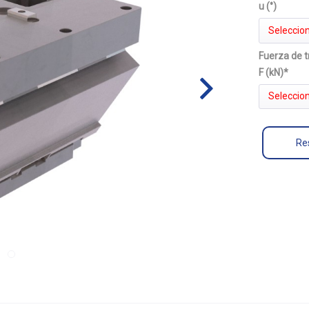
u (°)
Seleccion
Fuerza de t
F (kN)*
Seleccion
Res