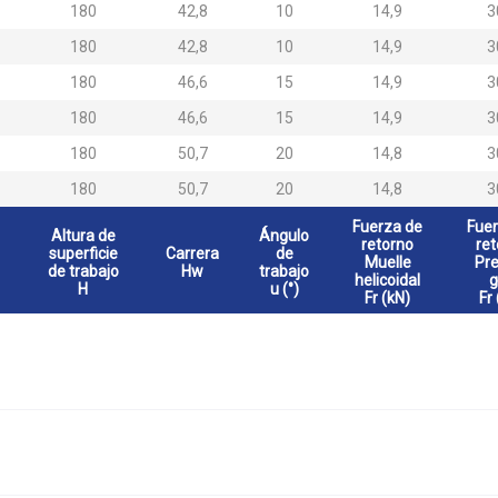
180
42,8
10
14,9
3
180
42,8
10
14,9
3
180
46,6
15
14,9
3
180
46,6
15
14,9
3
180
50,7
20
14,8
3
180
50,7
20
14,8
3
Fuerza de
Fuer
Altura de
Ángulo
retorno
ret
superficie
Carrera
de
Muelle
Pre
de trabajo
Hw
trabajo
helicoidal
g
H
u (°)
Fr (kN)
Fr