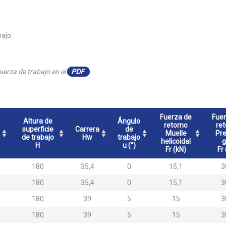
bajo
uerza de trabajo en el
PDF
Fuerza de
Fuer
Altura de
Ángulo
retorno
ret
superficie
Carrera
de
Muelle
Pre
de trabajo
Hw
trabajo
helicoidal
g
H
u (°)
Fr (kN)
Fr
180
35,4
0
15,1
3
180
35,4
0
15,1
3
180
39
5
15
3
180
39
5
15
3