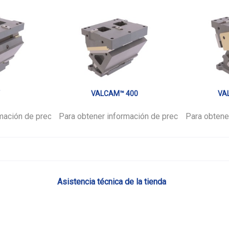
V
VALCAM™ 400
VA
mación de precios,
favor.
Para obtener información de precios,
inicie sesión
por favor.
Para obtene
inicie ses
Asistencia técnica de la tienda