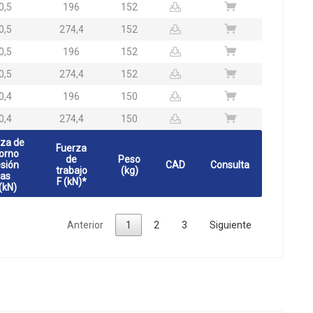
0,5
196
152
0,5
274,4
152
0,5
196
152
0,5
274,4
152
0,4
196
150
0,4
274,4
150
za de
Fuerza
orno
de
Peso
sión
CAD
Consulta
trabajo
(kg)
as
F (kN)*
 (kN)
Anterior
1
2
3
Siguiente