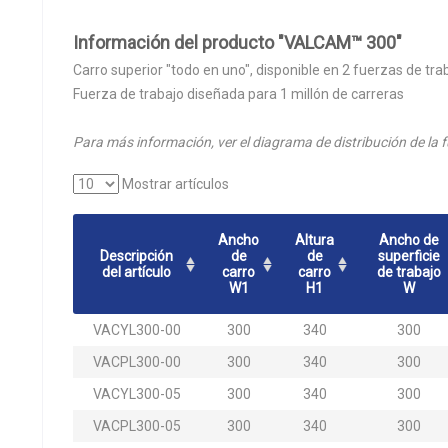
Información del producto "VALCAM™ 300"
Carro superior "todo en uno", disponible en 2 fuerzas de tra
Fuerza de trabajo diseñada para 1 millón de carreras
Para más información, ver el diagrama de distribución de la f
Mostrar artículos
Ancho
Altura
Ancho de
Descripción
de
de
superficie
del artículo
carro
carro
de trabajo
W1
H1
W
VACYL300-00
300
340
300
VACPL300-00
300
340
300
VACYL300-05
300
340
300
VACPL300-05
300
340
300