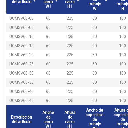
del artículo
carro
carro
trabajo
trabaj
W1
H1
W
H
UCMSV60-00
60
225
60
100
UCMSV60-05
60
225
60
100
UCMSV60-10
60
225
60
100
UCMSV60-15
60
225
60
100
UCMSV60-20
60
225
60
100
UCMSV60-25
60
225
60
100
UCMSV60-30
60
225
60
100
UCMSV60-35
60
225
60
100
UCMSV60-40
60
225
60
100
UCMSV60-45
60
225
60
100
Ancho de
Altura 
Ancho
Altura
superficie
superfic
Descripción
de
de
de
de
del artículo
carro
carro
trabajo
trabaj
W1
H1