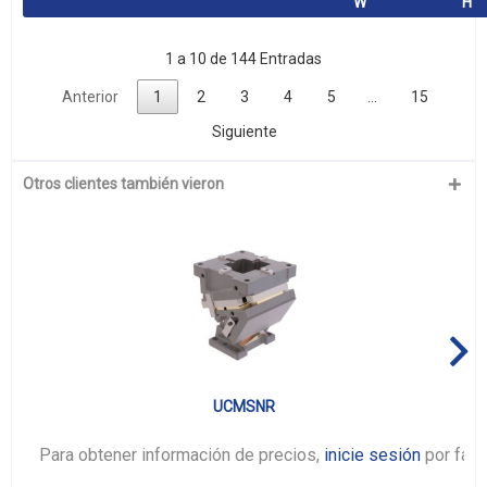
W
H
1 a 10 de 144 Entradas
Anterior
1
2
3
4
5
…
15
Siguiente
Otros clientes también vieron
UCMSNR
Para obtener información de precios,
inicie sesión
por favo