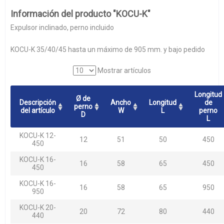
Información del producto "KOCU-K"
Expulsor inclinado, perno incluido
KOCU-K 35/40/45 hasta un máximo de 905 mm. y bajo pedido
Mostrar artículos
Longitud
Ø de
Descripción
Ancho
Longitud
de
perno
del artículo
W
L
perno
D
L
KOCU-K 12-
12
51
50
450
450
KOCU-K 16-
16
58
65
450
450
KOCU-K 16-
16
58
65
950
950
KOCU-K 20-
20
72
80
440
440