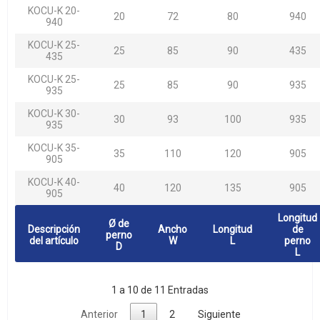
KOCU-K 20-
20
72
80
940
940
KOCU-K 25-
25
85
90
435
435
KOCU-K 25-
25
85
90
935
935
KOCU-K 30-
30
93
100
935
935
KOCU-K 35-
35
110
120
905
905
KOCU-K 40-
40
120
135
905
905
Longitud
Ø de
Descripción
Ancho
Longitud
de
perno
del artículo
W
L
perno
D
L
1 a 10 de 11 Entradas
Anterior
1
2
Siguiente