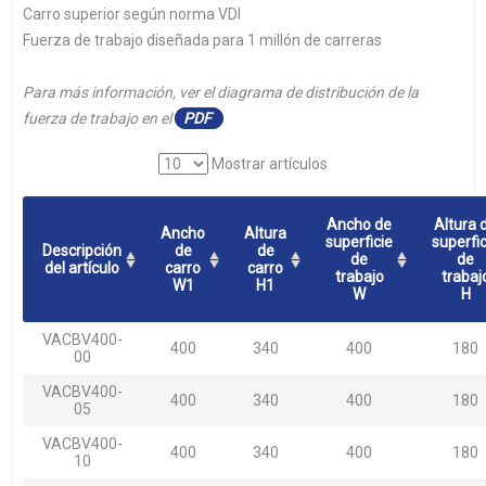
Carro superior según norma VDI
Fuerza de trabajo diseñada para 1 millón de carreras
Para más información, ver el diagrama de distribución de la
fuerza de trabajo en el
PDF
Mostrar artículos
Ancho de
Altura 
Ancho
Altura
superficie
superfic
Descripción
de
de
de
de
del artículo
carro
carro
trabajo
trabaj
W1
H1
W
H
VACBV400-
400
340
400
180
00
VACBV400-
400
340
400
180
05
VACBV400-
400
340
400
180
10