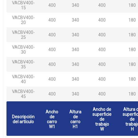
VACBV400-
400
340
400
180
15
VACBV400-
400
340
400
180
20
VACBV400-
400
340
400
180
25
VACBV400-
400
340
400
180
30
VACBV400-
400
340
400
180
35
VACBV400-
400
340
400
180
40
VACBV400-
400
340
400
180
45
Ancho de
Altura 
Ancho
Altura
superficie
superfic
Descripción
de
de
de
de
del artículo
carro
carro
trabajo
trabaj
W1
H1
W
H