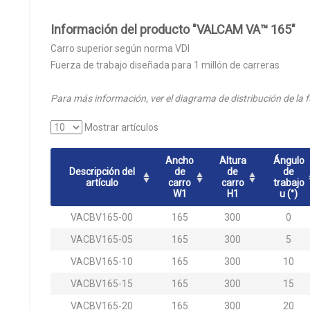
Información del producto "VALCAM VA™ 165"
Carro superior según norma VDI
Fuerza de trabajo diseñada para 1 millón de carreras
Para más información, ver el diagrama de distribución de la f
Mostrar artículos
Ancho
Altura
Ángulo
Descripción del
de
de
de
artículo
carro
carro
trabajo
W1
H1
u (°)
VACBV165-00
165
300
0
VACBV165-05
165
300
5
VACBV165-10
165
300
10
VACBV165-15
165
300
15
VACBV165-20
165
300
20