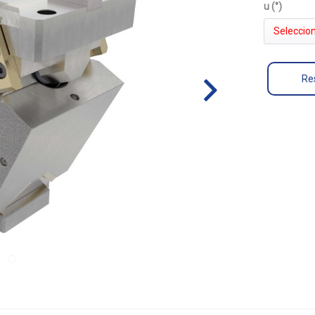
u (°)
Seleccion
Res