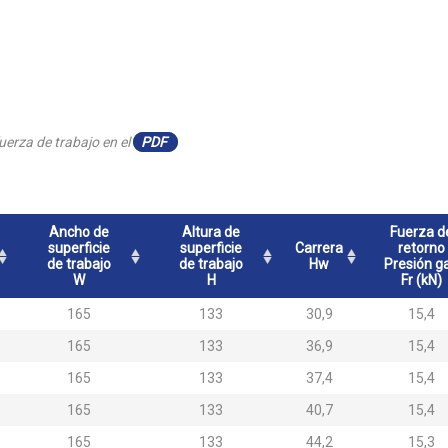
uerza de trabajo en el
PDF
Ancho de
Altura de
Fuerza d
superficie
superficie
Carrera
retorno
de trabajo
de trabajo
Hw
Presión g
W
H
Fr (kN)
165
133
30,9
15,4
165
133
36,9
15,4
165
133
37,4
15,4
165
133
40,7
15,4
165
133
44,2
15,3