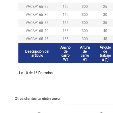
VACBV165-25
165
300
25
VACBV165-30
165
300
30
VACBV165-35
165
300
35
VACBV165-40
165
300
40
VACBV165-45
165
300
45
Ancho
Altura
Ángulo
Descripción del
de
de
de
artículo
carro
carro
trabajo
W1
H1
u (°)
1 a 10 de 16 Entradas
Otros clientes también vieron