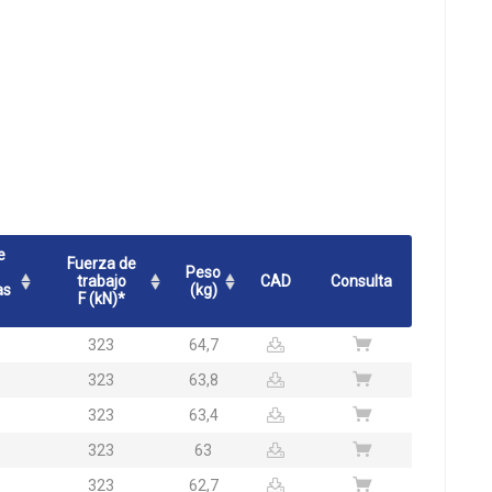
e
Fuerza de
Peso
trabajo
CAD
Consulta
as
(kg)
F (kN)*
323
64,7
323
63,8
323
63,4
323
63
323
62,7