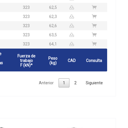
323
62,5
323
62,3
323
62,6
323
63,5
323
64,1
e
Fuerza de
Peso
trabajo
CAD
Consulta
as
(kg)
F (kN)*
Anterior
1
2
Siguiente