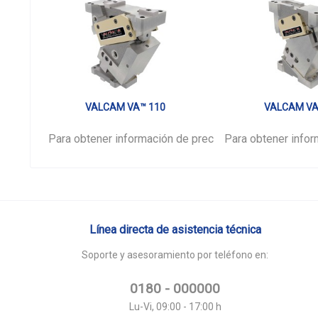
VALCAM VA™ 110
VALCAM VA
Para obtener información de precios,
Para obtener infor
inicie sesión
por 
Línea directa de asistencia técnica
Soporte y asesoramiento por teléfono en:
0180 - 000000
Lu-Vi, 09:00 - 17:00 h