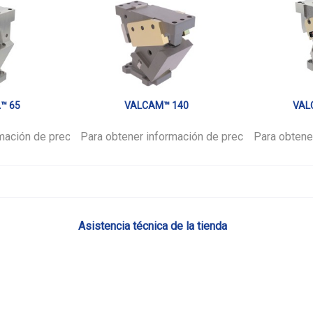
™ 65
VALCAM™ 140
VAL
mación de precios,
favor.
Para obtener información de precios,
inicie sesión
por favor.
Para obtene
inicie ses
Asistencia técnica de la tienda