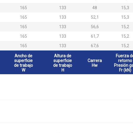
165
133
48
15,3
165
133
52,1
15,3
165
133
56,6
15,2
165
133
61,7
15,2
165
133
67,6
15,2
Ancho de
Altura de
Fuerza d
superficie
superficie
Carrera
retorno
de trabajo
de trabajo
Hw
Presión g
W
H
Fr (kN)