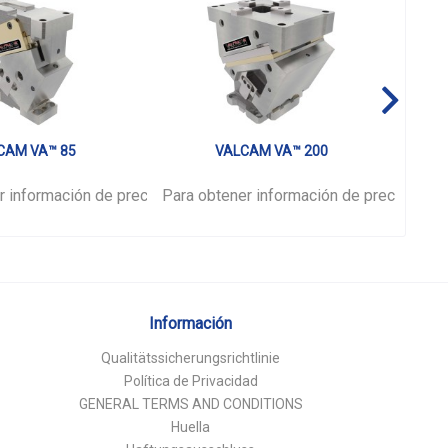
CAM VA™ 85
VALCAM VA™ 200
r información de precios,
ión
por favor.
Para obtener información de precios,
inicie sesión
por favor.
Para 
ini
Información
Qualitätssicherungsrichtlinie
Política de Privacidad
GENERAL TERMS AND CONDITIONS
Huella