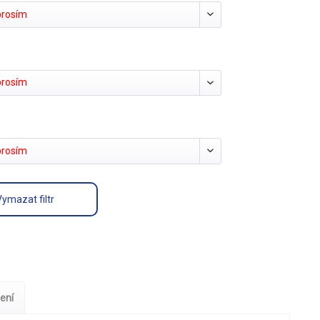
prosím
prosím
prosím
Vymazat filtr
ení