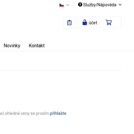
Služby/Nápověda
Česky
účet
Novinky
Kontakt
aci ohledně ceny se prosím
přihlašte
.