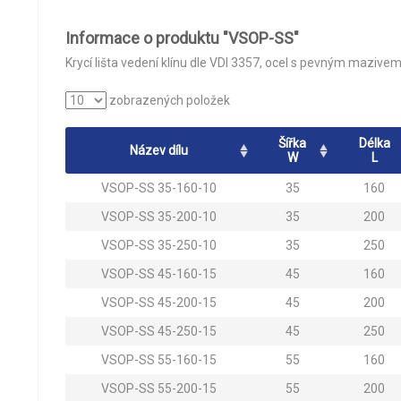
Informace o produktu "VSOP-SS"
Krycí lišta vedení klínu dle VDI 3357, ocel s pevným mazi
zobrazených položek
Šířka
Délka
Název dílu
W
L
VSOP-SS 35-160-10
35
160
VSOP-SS 35-200-10
35
200
VSOP-SS 35-250-10
35
250
VSOP-SS 45-160-15
45
160
VSOP-SS 45-200-15
45
200
VSOP-SS 45-250-15
45
250
VSOP-SS 55-160-15
55
160
VSOP-SS 55-200-15
55
200