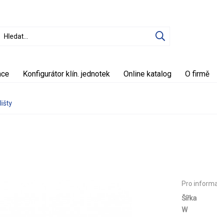
ace
Konfigurátor klín. jednotek
Online katalog
O firmě
lišty
Pro inform
Šířka
W