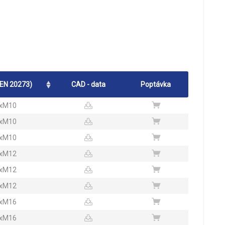
 EN 20273)
CAD - data
Poptávka
xM10
xM10
xM10
xM12
xM12
xM12
xM16
xM16