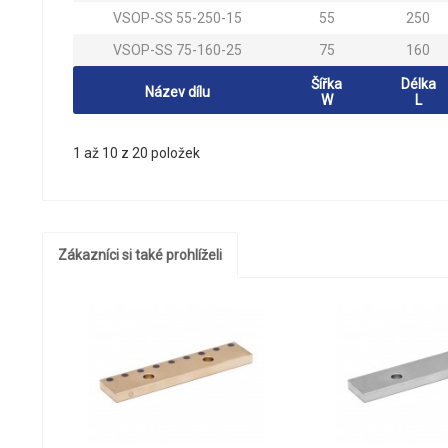
VSOP-SS 55-250-15
55
250
VSOP-SS 75-160-25
75
160
Šířka
Délka
Název dílu
W
L
1 až 10 z 20 položek
Zákazníci si také prohlíželi