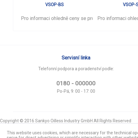
VSOP-BS
VSOP-
Pro informaci ohledně ceny se prosím
Pro informaci ohl
přihlašte
.
Servisní linka
Telefonní podpora a poradenství podle:
0180 - 000000
Po-Pá, 9: 00 - 17: 00
Copyright © 2016 Sankyo Oilless Industry GmbH All Rights Reserved
This website uses cookies, which are necessary for the technical ope
serve for direct advertising or simplify interaction with other websit