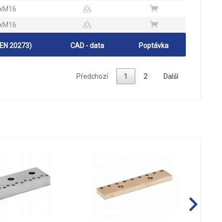
xM16
xM16
 EN 20273)
CAD - data
Poptávka
Předchozí
1
2
Další