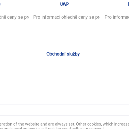
S
UWP
edně ceny se prosím
Pro informaci ohledně ceny se prosím
přihlašte
.
Pro informa
přihlašte
.
Obchodní služby
ration of the website and are always set. Other cookies, which increase 
es and social networks, will only be used with your consent.