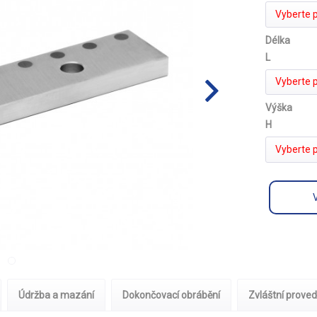
Vyberte 
Délka
L
Vyberte 
Výška
H
Vyberte 
Údržba a mazání
Dokončovací obrábění
Zvláštní proved