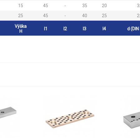
15
45
-
35
20
3
25
45
-
40
25
2
Výška
l1
l2
l3
l4
d (DIN
H