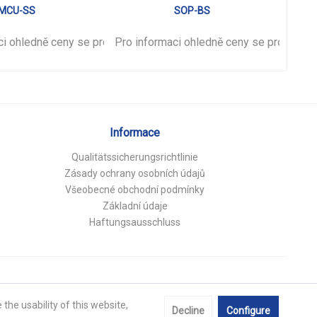
MCU-SS
SOP-BS
ci ohledně ceny se prosím
Pro informaci ohledně ceny se prosím
přihlašte
.
Pro i
př
Informace
Qualitätssicherungsrichtlinie
Zásady ochrany osobních údajů
Všeobecné obchodní podmínky
Základní údaje
Haftungsausschluss
the usability of this website,
Decline
Configure