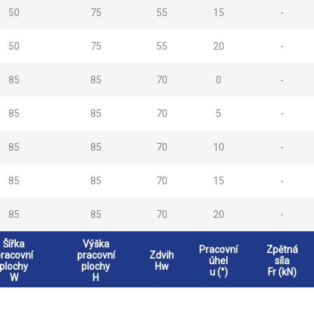
50
75
55
15
-
50
75
55
20
-
85
85
70
0
-
85
85
70
5
-
85
85
70
10
-
85
85
70
15
-
85
85
70
20
-
Šířka
Výška
Pracovní
Zpětná
racovní
pracovní
Zdvih
úhel
síla
plochy
plochy
Hw
u (°)
Fr (kN)
W
H