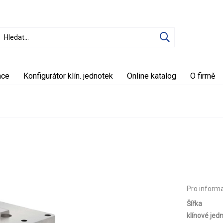
ace
Konfigurátor klín. jednotek
Online katalog
O firmě
Pro inform
Šířka
klínové jed