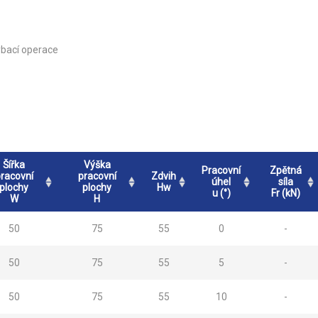
ýbací operace
Šířka
Výška
Pracovní
Zpětná
racovní
pracovní
Zdvih
úhel
síla
plochy
plochy
Hw
u (°)
Fr (kN)
W
H
50
75
55
0
-
50
75
55
5
-
50
75
55
10
-