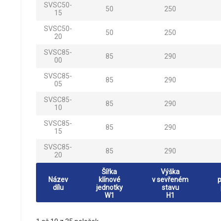
SVSC50-
50
250
15
SVSC50-
50
250
20
SVSC85-
85
290
00
SVSC85-
85
290
05
SVSC85-
85
290
10
SVSC85-
85
290
15
SVSC85-
85
290
20
Šířka
Výška
Název
klínové
v sevřeném
p
dílu
jednotky
stavu
W1
H1