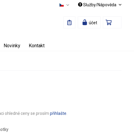
Služby/Nápověda
Česky
účet
Novinky
Kontakt
aci ohledně ceny se prosím
přihlašte
.
notky