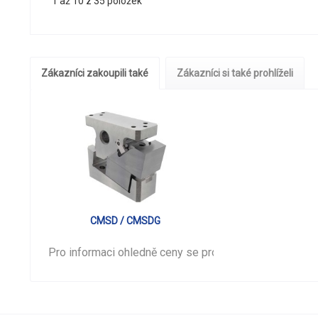
1 až 10 z 35 položek
Zákazníci zakoupili také
Zákazníci si také prohlíželi
CMSD / CMSDG
Pro informaci ohledně ceny se prosím
přihlašte
.