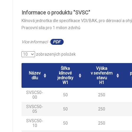
Informace o produktu "SVSC"
Klínová jednotka dle specifikace VDI/BAK, pro děrovací a oh
Pracovní síla pro 1 milion zdvihů
Více informací -
PDF
zobrazených položek
Šířka
Výška
Název
klínové
v sevřeném
p
dílu
jednotky
stavu
W1
H1
SVSC50-
50
250
00
SVSC50-
50
250
05
SVSC50-
50
250
10