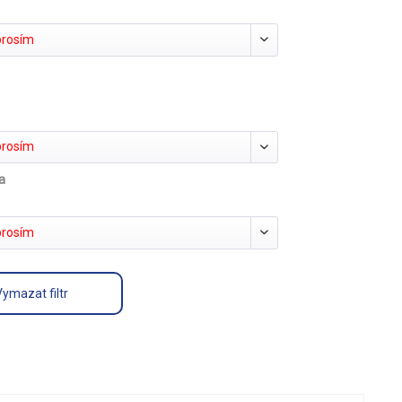
prosím
prosím
la
prosím
Vymazat filtr