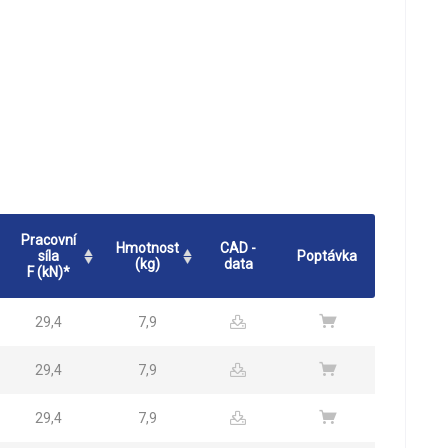
Pracovní
Hmotnost
CAD -
síla
Poptávka
(kg)
data
F (kN)*
29,4
7,9
29,4
7,9
29,4
7,9