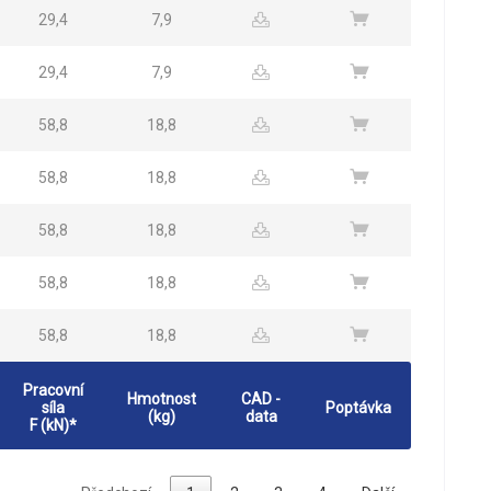
29,4
7,9
29,4
7,9
58,8
18,8
58,8
18,8
58,8
18,8
58,8
18,8
58,8
18,8
Pracovní
Hmotnost
CAD -
síla
Poptávka
(kg)
data
F (kN)*