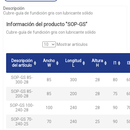
Descripción
Cubre-guía de fundición gris con lubricante sólido
Información del producto "SOP-GS"
Cubre-guía de fundición gris con lubricante sólido
Mostrar artículos
Descripción
Ancho
Longitud
Altura
l1
l
del artículo
W
L
H
SOP-GS 85-
85
300
28
80
6
300-28
SOP-GS 85-
85
200
28
75
6
200-28
SOP-GS 100-
100
240
28
90
7
240-28
SOP-GS 70-
70
240
25
90
5
240-25