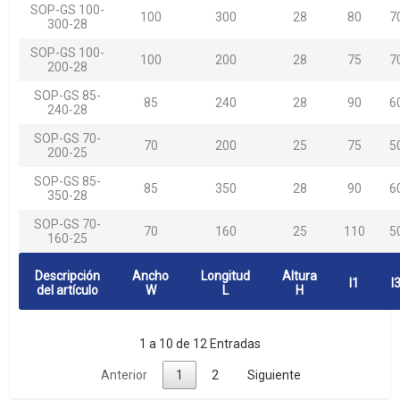
SOP-GS 100-
100
300
28
80
7
300-28
SOP-GS 100-
100
200
28
75
7
200-28
SOP-GS 85-
85
240
28
90
6
240-28
SOP-GS 70-
70
200
25
75
5
200-25
SOP-GS 85-
85
350
28
90
6
350-28
SOP-GS 70-
70
160
25
110
5
160-25
Descripción
Ancho
Longitud
Altura
l1
l
del artículo
W
L
H
1 a 10 de 12 Entradas
Anterior
1
2
Siguiente