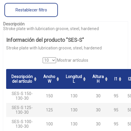
Restablecer filtro
Descripción
Stroke plate with lubrication groove, steel, hardened
Información del producto "SES-S"
Stroke plate with lubrication groove, steel, hardened
Mostrar artículos
Descripción
Ancho
Longitud
Altura
l1
l
del artículo
W
L
H
SES-S 150-
150
130
30
95
5
130-30
SES-S 125-
125
130
30
95
5
130-30
SES-S 100-
100
130
30
95
5
130-30