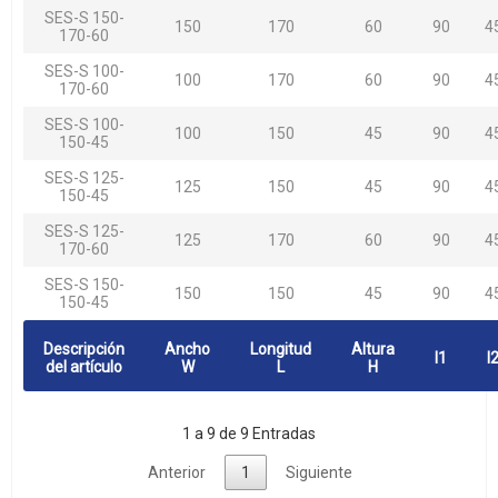
SES-S 150-
150
170
60
90
4
170-60
SES-S 100-
100
170
60
90
4
170-60
SES-S 100-
100
150
45
90
4
150-45
SES-S 125-
125
150
45
90
4
150-45
SES-S 125-
125
170
60
90
4
170-60
SES-S 150-
150
150
45
90
4
150-45
Descripción
Ancho
Longitud
Altura
l1
l
del artículo
W
L
H
1 a 9 de 9 Entradas
Anterior
1
Siguiente