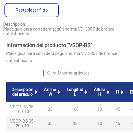
Restablecer filtro
Descripción
Placa guía para corredera según norma VDI 3357 de bronce
autolubricado
Información del producto "VSOP-BS"
Placa guía para corredera según norma VDI 3357 de bronce
autolubricado
Mostrar artículos
Descripción
Ancho
Longitud
Altura
l1
l
del artículo
W
L
H
VSOP-BS 35-
35
160
10
45
-
160-10
VSOP-BS 35-
35
200
10
45
-
200-10