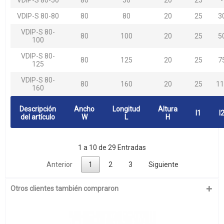
VDIP-S 80-50
80
50
20
25
-
VDIP-S 80-80
80
80
20
25
3
VDIP-S 80-
80
100
20
25
5
100
VDIP-S 80-
80
125
20
25
7
125
VDIP-S 80-
80
160
20
25
11
160
Descripción
Ancho
Longitud
Altura
l1
l
del artículo
W
L
H
1 a 10 de 29 Entradas
Anterior
1
2
3
Siguiente
Otros clientes también compraron