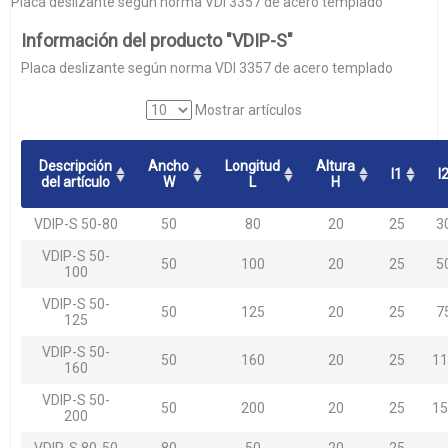
Placa deslizante según norma VDI 3357 de acero templado
Información del producto "VDIP-S"
Placa deslizante según norma VDI 3357 de acero templado
Mostrar artículos
Descripción
Ancho
Longitud
Altura
l1
l
del artículo
W
L
H
VDIP-S 50-80
50
80
20
25
3
VDIP-S 50-
50
100
20
25
5
100
VDIP-S 50-
50
125
20
25
7
125
VDIP-S 50-
50
160
20
25
11
160
VDIP-S 50-
50
200
20
25
15
200