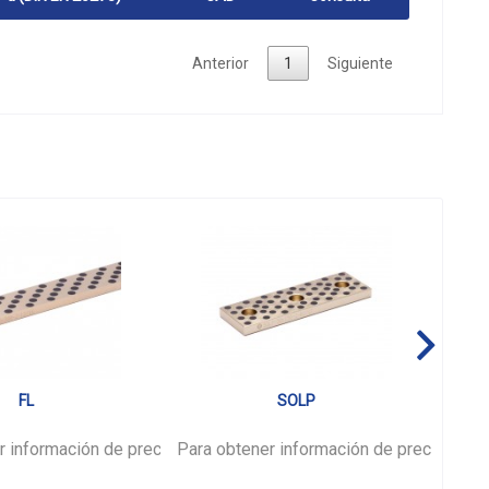
Anterior
1
Siguiente
FL
SOLP
r información de precios,
ión
por favor.
Para obtener información de precios,
inicie sesión
por favor.
Para 
ini