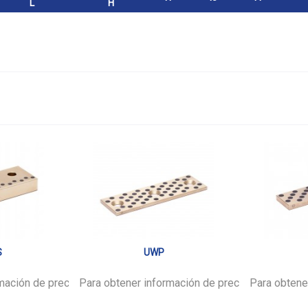
L
H
S
UWP
mación de precios,
favor.
Para obtener información de precios,
inicie sesión
por favor.
Para obtene
inicie ses