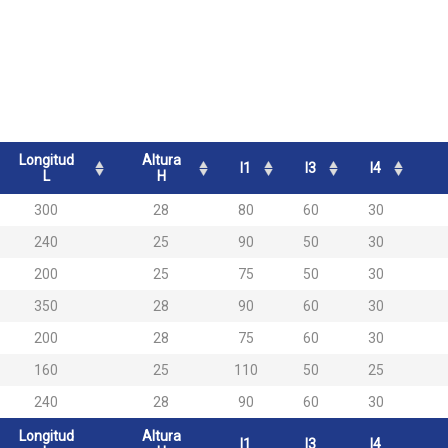
Longitud
Altura
l1
l3
l4
L
H
300
28
80
60
30
240
25
90
50
30
200
25
75
50
30
350
28
90
60
30
200
28
75
60
30
160
25
110
50
25
240
28
90
60
30
Longitud
Altura
l1
l3
l4