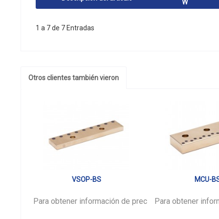
W
1 a 7 de 7 Entradas
Otros clientes también vieron
VSOP-BS
MCU-B
Para obtener información de precios,
Para obtener infor
inicie sesión
por 