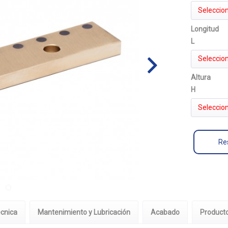
Seleccion
Longitud
L
Seleccion
Altura
H
Seleccion
Res
écnica
Mantenimiento y Lubricación
Acabado
Product