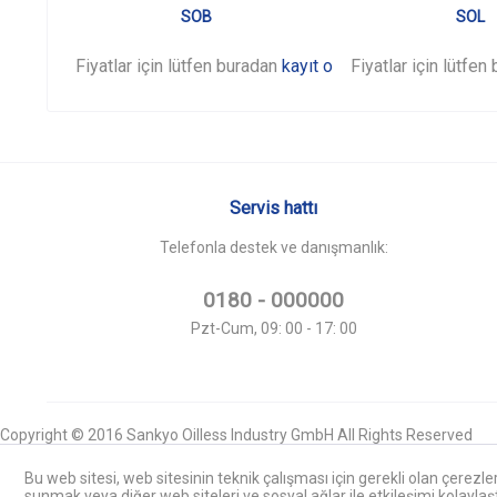
SOB
SOL
Fiyatlar için lütfen buradan
kayıt olunuz
Fiyatlar için lütfe
.
Servis hattı
Telefonla destek ve danışmanlık:
0180 - 000000
Pzt-Cum, 09: 00 - 17: 00
Copyright © 2016 Sankyo Oilless Industry GmbH All Rights Reserved
Bu web sitesi, web sitesinin teknik çalışması için gerekli olan çerezl
sunmak veya diğer web siteleri ve sosyal ağlar ile etkileşimi kolaylaştı