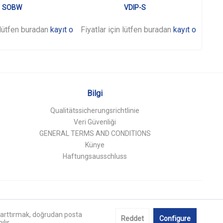
SOBW
VDIP-S
n lütfen buradan
kayıt olunuz
Fiyatlar için lütfen buradan
.
kayıt olunuz
Fiyat
.
Bilgi
Qualitätssicherungsrichtlinie
Veri Güvenliği
GENERAL TERMS AND CONDITIONS
Künye
Haftungsausschluss
nı arttırmak, doğrudan posta
Reddet
Configure
lır.