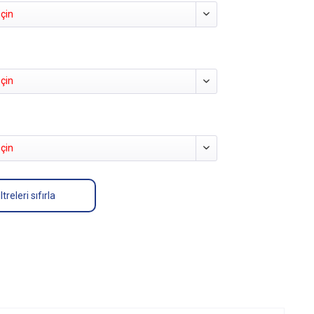
çin
çin
çin
iltreleri sıfırla