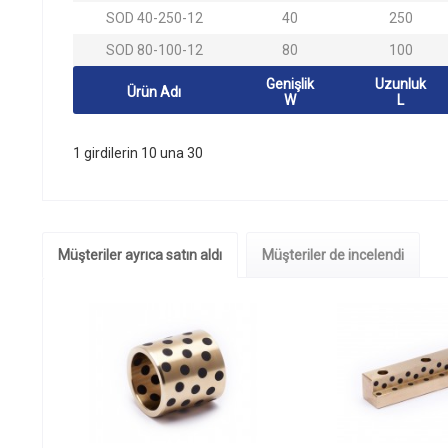
SOD 40-250-12
40
250
SOD 80-100-12
80
100
Genişlik
Uzunluk
Ürün Adı
W
L
1 girdilerin 10 una 30
Müşteriler ayrıca satın aldı
Müşteriler de incelendi