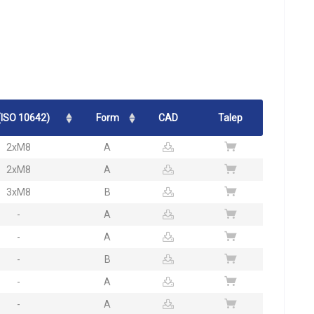
(ISO 10642)
Form
CAD
Talep
2xM8
A
2xM8
A
3xM8
B
-
A
-
A
-
B
-
A
-
A