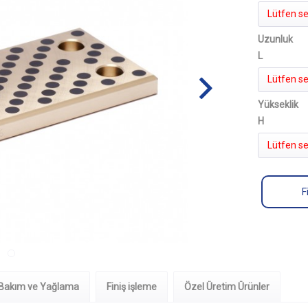
Lütfen se
Uzunluk
L
Lütfen se
Yükseklik
H
Lütfen se
F
Bakım ve Yağlama
Finiş işleme
Özel Üretim Ürünler