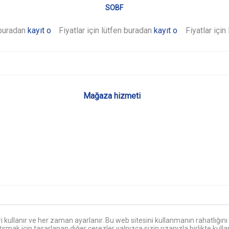
SOBF
n buradan
kayıt olunuz
Fiyatlar için lütfen buradan
.
kayıt olunuz
Fiyatlar içi
.
Mağaza hizmeti
eri kullanır ve her zaman ayarlanır. Bu web sitesini kullanmanın rahatlığı
rmak için tasarlanan diğer çerezler yalnızca sizin rızanızla birlikte kullanı