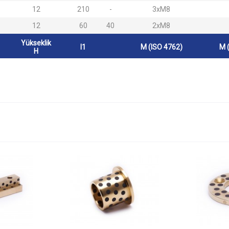
12
210
-
3xM8
12
60
40
2xM8
Yükseklik
l1
M (ISO 4762)
M 
H