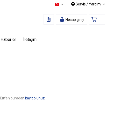
Servis / Yardım
Türkçe
Hesap girişi
Haberler
İletişim
in lütfen buradan
kayıt olunuz
.