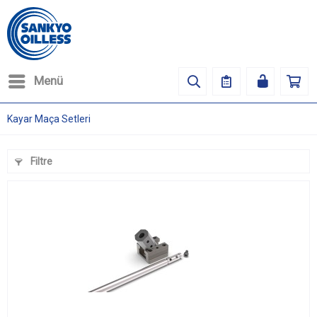
Menü
Kayar Maça Setleri
Filtre
(
1
)
(
1
)