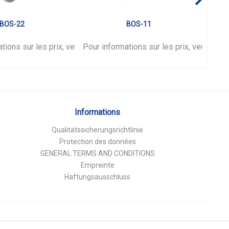
BOS-22
BOS-11
tions sur les prix, veuillez vous
nnecter
.
Pour informations sur les prix, veuillez 
connecter
.
Pour 
Informations
Qualitätssicherungsrichtlinie
Protection des données
GENERAL TERMS AND CONDITIONS
Empreinte
Haftungsausschluss