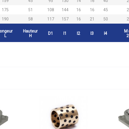
159
45
95
130
14
16
40
175
51
108
144
16
16
45
190
58
117
157
16
21
50
ongeur
Hauteur
M 
D1
l1
l2
l3
l4
L
H
2