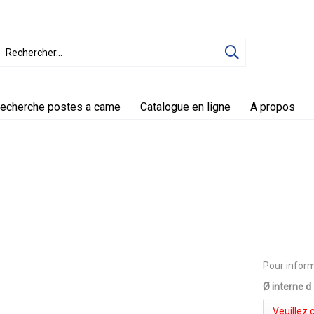
echerche postes a came
Catalogue en ligne
A propos
Pour inform
Ø interne d
Veuillez c