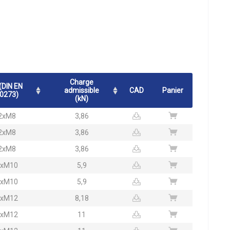
Charge
(DIN EN
admissible
CAD
Panier
0273)
(kN)
2xM8
3,86
2xM8
3,86
2xM8
3,86
2xM10
5,9
2xM10
5,9
2xM12
8,18
2xM12
11