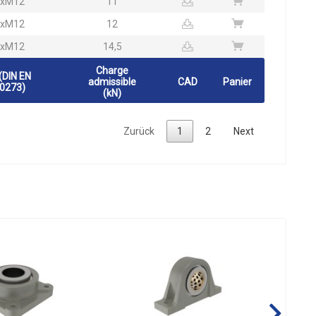
2xM12
11
2xM12
12
2xM12
14,5
Charge
(DIN EN
admissible
CAD
Panier
0273)
(kN)
Zurück
1
2
Next