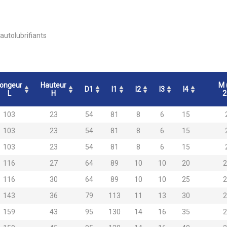
autolubrifiants
ongeur
Hauteur
M 
D1
l1
l2
l3
l4
L
H
2
103
23
54
81
8
6
15
103
23
54
81
8
6
15
103
23
54
81
8
6
15
116
27
64
89
10
10
20
116
30
64
89
10
10
25
143
36
79
113
11
13
30
159
43
95
130
14
16
35