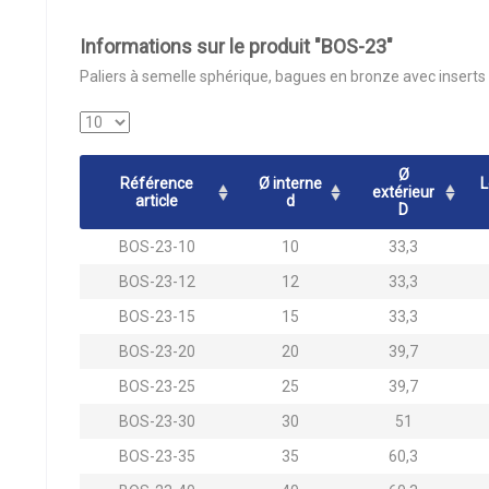
Informations sur le produit "BOS-23"
Paliers à semelle sphérique, bagues en bronze avec inserts 
Ø
Référence
Ø interne
L
extérieur
article
d
D
BOS-23-10
10
33,3
BOS-23-12
12
33,3
BOS-23-15
15
33,3
BOS-23-20
20
39,7
BOS-23-25
25
39,7
BOS-23-30
30
51
BOS-23-35
35
60,3