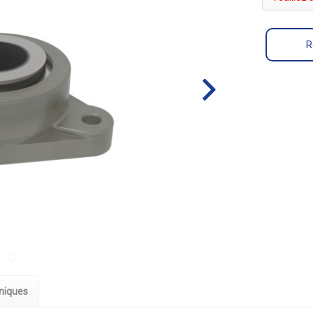
R
niques