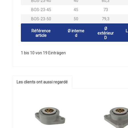
BOS-23-40
40
60,3
BOS-23-45
45
73
BOS-23-50
50
79,3
Ø
Référence
Ø interne
L
extérieur
article
d
D
1 bis 10 von 19 Einträgen
Les clients ont aussi regardé