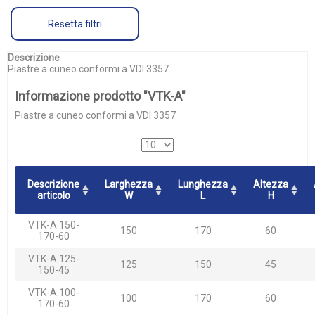
Resetta filtri
Descrizione
Piastre a cuneo conformi a VDI 3357
Informazione prodotto "VTK-A"
Piastre a cuneo conformi a VDI 3357
Descrizione
Larghezza
Lunghezza
Altezza
articolo
W
L
H
VTK-A 150-
150
170
60
170-60
VTK-A 125-
125
150
45
150-45
VTK-A 100-
100
170
60
170-60