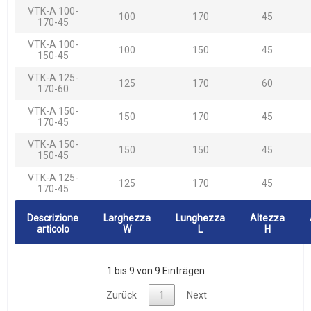
VTK-A 100-
100
170
45
170-45
VTK-A 100-
100
150
45
150-45
VTK-A 125-
125
170
60
170-60
VTK-A 150-
150
170
45
170-45
VTK-A 150-
150
150
45
150-45
VTK-A 125-
125
170
45
170-45
Descrizione
Larghezza
Lunghezza
Altezza
articolo
W
L
H
1 bis 9 von 9 Einträgen
Zurück
1
Next