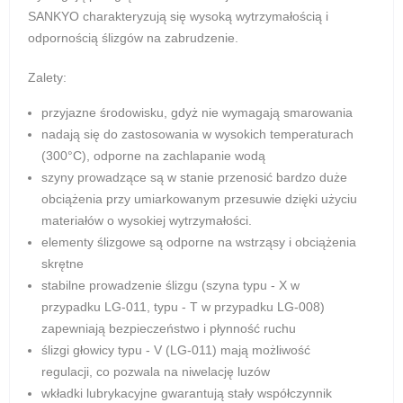
SANKYO charakteryzują się wysoką wytrzymałością i
odpornością ślizgów na zabrudzenie.
Zalety:
przyjazne środowisku, gdyż nie wymagają smarowania
nadają się do zastosowania w wysokich temperaturach
(300°C), odporne na zachlapanie wodą
szyny prowadzące są w stanie przenosić bardzo duże
obciążenia przy umiarkowanym przesuwie dzięki użyciu
materiałów o wysokiej wytrzymałości.
elementy ślizgowe są odporne na wstrząsy i obciążenia
skrętne
stabilne prowadzenie ślizgu (szyna typu - X w
przypadku LG-011, typu - T w przypadku LG-008)
zapewniają bezpieczeństwo i płynność ruchu
ślizgi głowicy typu - V (LG-011) mają możliwość
regulacji, co pozwala na niwelację luzów
wkładki lubrykacyjne gwarantują stały współczynnik