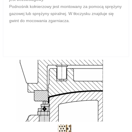
Podnośnik kołnierzowy jest montowany za pomocą sprężyny
gazowej lub sprężyny spiralnej. W tłoczysku znajduje się
gwint do mocowania zgarniacza.