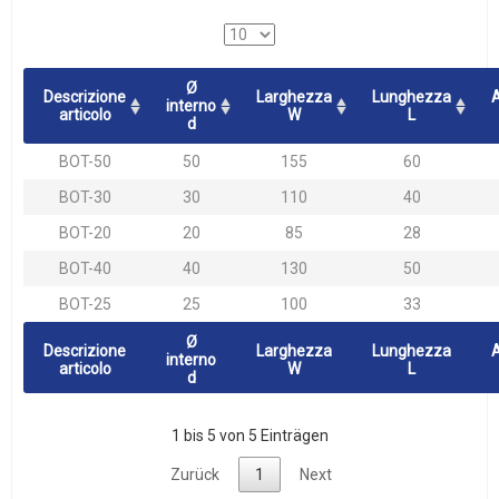
Ø
Descrizione
Larghezza
Lunghezza
interno
articolo
W
L
d
BOT-50
50
155
60
BOT-30
30
110
40
BOT-20
20
85
28
BOT-40
40
130
50
BOT-25
25
100
33
Ø
Descrizione
Larghezza
Lunghezza
interno
articolo
W
L
d
1 bis 5 von 5 Einträgen
Zurück
1
Next