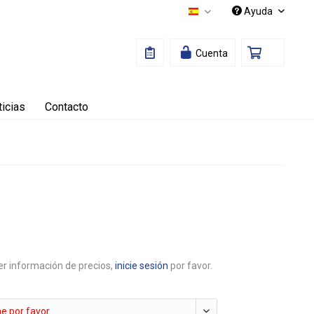
Ayuda
Español
Cuenta
icias
Contacto
r información de precios,
inicie sesión
por favor.
e por favor