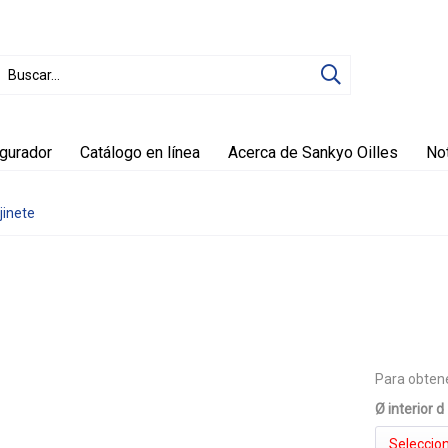
igurador
Catálogo en línea
Acerca de Sankyo Oilles
Not
jinete
Para obtene
Ø interior d
Seleccion