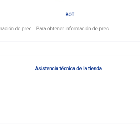
1
BOT
mación de precios,
favor.
Para obtener información de precios,
inicie sesión
por favor.
inicie ses
Asistencia técnica de la tienda