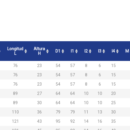
Longitud
Altura
D1
l1
l2
l3
l4
M 
L
H
76
23
54
57
8
6
15
76
23
54
57
8
6
15
76
23
54
57
8
6
15
89
27
64
64
10
10
20
89
30
64
64
10
10
25
110
36
79
79
11
13
30
121
43
95
92
14
16
35