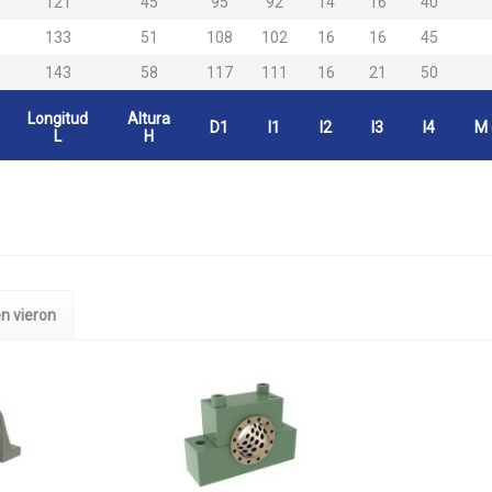
121
45
95
92
14
16
40
133
51
108
102
16
16
45
143
58
117
111
16
21
50
Longitud
Altura
D1
l1
l2
l3
l4
M 
L
H
n vieron