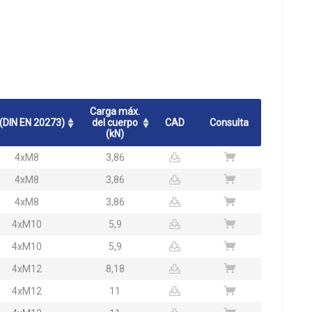
Carga máx.
(DIN EN 20273)
del cuerpo
CAD
Consulta
(kN)
4xM8
3,86
4xM8
3,86
4xM8
3,86
4xM10
5,9
4xM10
5,9
4xM12
8,18
4xM12
11