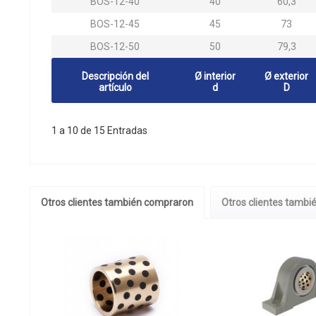
BOS-12-40
40
60,3
BOS-12-45
45
73
BOS-12-50
50
79,3
Descripción del
Ø interior
Ø exterior
artículo
d
D
1 a 10 de 15 Entradas
Otros clientes también compraron
Otros clientes tambié