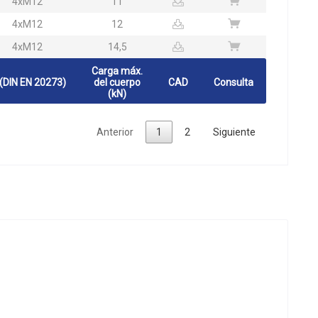
4xM12
11
4xM12
12
4xM12
14,5
Carga máx.
(DIN EN 20273)
del cuerpo
CAD
Consulta
(kN)
Anterior
1
2
Siguiente